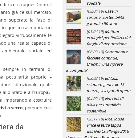
solidale
 di ricerca «quest’anno il
[08.04.19]
Case in
uanto già c’è sul mercato,
cartone, sostenibilità
anno superato la fase di
garantita 50 anni
 in questo caso porta un
[01.04.19]
Mattoni
piegato virtuosamente le
ecologici per l’edilizia dai
eando una realtà capace di
fanghi di depurazione
à ambientale, sociale ed
[06.03.19]
Serramenti e
facciate continue,
Unicmi: 'una ripresa
, sempre in termini di
incompiuta'
ha peculiarità proprie –
[08.02.19]
Edilizia:
utore istituzionale quale
sciopero generale 15
marzo, sì a grandi opere
 allo Stato e all’Europa».
[04.02.19]
Noccioli di
rsi imparando a costruire
oliva per un’edilizia
tivi a secco
, potendo così
sostenibile
a.
[28.11.18]
RiceHouse
liera da
vince la terza tappa
dell’ING Challenge 2018
dedicata alla Green Economy