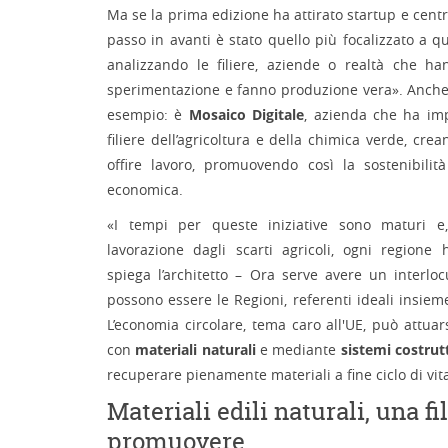
Ma se la prima edizione ha attirato startup e centri
passo in avanti è stato quello più focalizzato a q
analizzando le filiere, aziende o realtà che h
sperimentazione e fanno produzione vera». Anche
esempio: è
Mosaico Digitale
, azienda che ha im
filiere dell’agricoltura e della chimica verde, cr
offire lavoro, promuovendo così la sostenibilit
economica.
«I tempi per queste iniziative sono maturi e
lavorazione dagli scarti agricoli, ogni regione 
spiega l’architetto – Ora serve avere un interloc
possono essere le Regioni, referenti ideali insieme
L’economia circolare, tema caro all'UE, può attua
con
materiali naturali
e mediante
sistemi costrut
recuperare pienamente materiali a fine ciclo di vit
Materiali edili naturali, una fi
promuovere