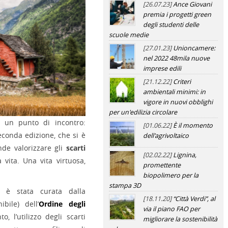
[26.07.23]
Ance Giovani
premia i progetti green
degli studenti delle
scuole medie
[27.01.23]
Unioncamere:
nel 2022 48mila nuove
imprese edili
[21.12.22]
Criteri
ambientali minimi: in
vigore in nuovi obblighi
per un'edilizia circolare
 un punto di incontro:
[01.06.22]
È il momento
 seconda edizione, che si è
dell'agrivoltaico
nde valorizzare gli
scarti
[02.02.22]
Lignina,
 vita. Una vita virtuosa,
promettente
biopolimero per la
stampa 3D
o, è stata curata dalla
[18.11.20]
“Città Verdi”, al
bile) dell’
Ordine degli
via il piano FAO per
 l’utilizzo degli scarti
migliorare la sostenibilità