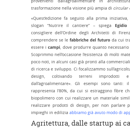
provenienti dall’agroalimentare in architettur
trasformazione nella visione più ampia di
circular
«Quest’edizione fa seguito alla prima iniziativa
slogan “Nutrire il cantiere” – spiega
Egidio
consigliere dell’Ordine degli Architetti di Fire
comprendere se le
fabbriche del futuro
da cui tra
essere i
campi
, dove produrre quanto necessario 
Scoprimmo nell’occasione l’esistenza di molti mater
poco noti, in alcuni casi già pronti alla commerciali
di ricerca e sviluppo. Ci focalizzammo sull’agricol
design, coltivando terreni improdotti 
dall’agroalimentare». Gli esempi sono tanti: il
rappresenta l’80%, da cui si estraggono fibre 
biopolimero con cui realizzare un materiale simile
realizzare prodotti di design, per non parlare 
impieghi in edilizia
abbiamo già avuto modo di ap
Agritettura, dalle startup ai c