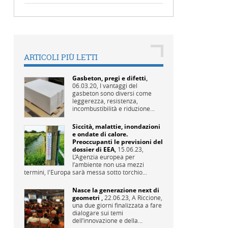
ARTICOLI PIÙ LETTI
Gasbeton, pregi e difetti
,
06.03.20,
I vantaggi del
gasbeton sono diversi come
leggerezza, resistenza,
incombustibilità e riduzione...
Siccità, malattie, inondazioni
e ondate di calore.
Preoccupanti le previsioni del
dossier di EEA
,
15.06.23,
L’Agenzia europea per
l’ambiente non usa mezzi
termini, l'Europa sarà messa sotto torchio...
Nasce la generazione next di
geometri
,
22.06.23,
A Riccione,
una due giorni finalizzata a fare
dialogare sui temi
dell’innovazione e della...