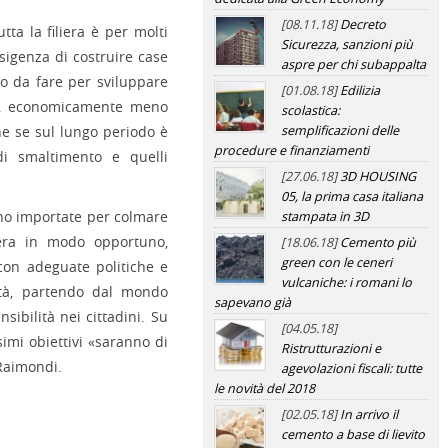
[08.11.18]
Decreto
ta la filiera è per molti
Sicurezza, sanzioni più
esigenza di costruire case
aspre per chi subappalta
o da fare per sviluppare
[01.08.18]
Edilizia
vo, economicamente meno
scolastica:
che se sul lungo periodo è
semplificazioni delle
procedure e finanziamenti
di smaltimento e quelli
[27.06.18]
3D HOUSING
05, la prima casa italiana
ono importate per colmare
stampata in 3D
iera in modo opportuno,
[18.06.18]
Cemento più
green con le ceneri
o con adeguate politiche e
vulcaniche: i romani lo
ità, partendo dal mondo
sapevano già
sibilità nei cittadini. Su
[04.05.18]
ssimi obiettivi «saranno di
Ristrutturazioni e
 Raimondi.
agevolazioni fiscali: tutte
le novità del 2018
[02.05.18]
In arrivo il
cemento a base di lievito