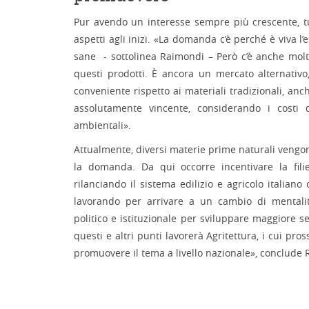
Pur avendo un interesse sempre più crescente, tut
aspetti agli inizi. «La domanda c’è perché è viva l’
sane - sottolinea Raimondi – Però c’è anche molt
questi prodotti. È ancora un mercato alternati
conveniente rispetto ai materiali tradizionali, an
assolutamente vincente, considerando i costi 
ambientali».
Attualmente, diversi materie prime naturali veng
la domanda. Da qui occorre incentivare la fil
rilanciando il sistema edilizio e agricolo italian
lavorando per arrivare a un cambio di mental
politico e istituzionale per sviluppare maggiore sen
questi e altri punti lavorerà Agritettura, i cui pro
promuovere il tema a livello nazionale», conclude