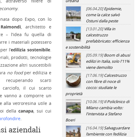
a, attraverso filiere di
urbana
 economy
.
[06.04.20]
Epidemie,
come la calce salvò
, nata dopo Expo, con lo
Ostuni dalla peste
 Raimondi
, architetto e
[13.01.20]
Villa in
nze – l’idea fu quella di
calcestruzzo
prefabbricato: efficienza
rre i materiali potessero
e sostenibilità
per l’
edilizia sostenibile
.
[05.09.19]
Boom di abusi
iali, prodotti, tecnologie
edilizi in Italia, solo l'11%
zzazione altri suscettibili
viene demolito
tura
no food
per edilizia e
[17.06.19]
Calcestruzzo
e recuperando scarti
con fibre di noce di
 carciofo, il cui scarto
cocco: studiate le
proprietà
che vanno a comporre un
[10.06.19]
Il Policlinico di
 alla vetroresina utile a
Milano cambia volto:
poi della
canapa
, sui cui
l'intervista a Stefano
profondire
.
Boeri
asi aziendali
[16.04.19]
Salvaguardare
l’ambiente con l’edilizia