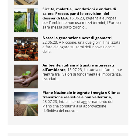
Siccità, malattie, inondazioni e ondate di
calore. Preoccupanti le previsioni del
dossier di EEA
,
15.06.23,
L’Agenzia europea
per l’ambiente non usa mezzi termini, l'Europa
sarà messa sotto torchio...
Nasce la generazione next di geometri
,
22.06.23,
A Riccione, una due giorni finalizzata
a fare dialogare sui temi dell’innovazione e
della...
Ambiente, italiani altruisti e interessati
all’ambiente
,
13.07.23,
La tutela dell’ambiente
rientra tra i valori di fondamentale importanza,
tracciati...
Piano Nazionale integrato Energia e Clima:
transizione realistica e non velleitaria
,
28.07.23,
Inizia l'iter di aggiornamento del
Piano che condurrà alla approvazione
definitiva del nuovo...