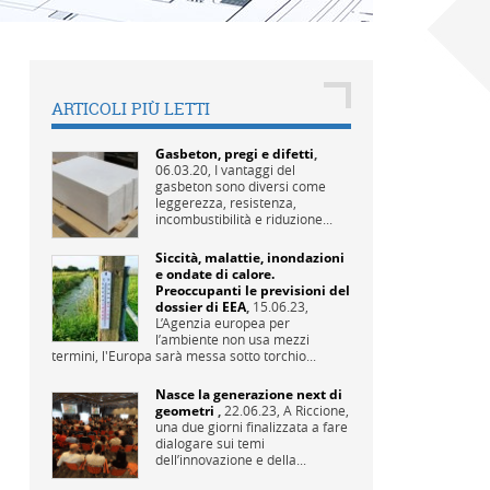
ARTICOLI PIÙ LETTI
Gasbeton, pregi e difetti
,
06.03.20,
I vantaggi del
gasbeton sono diversi come
leggerezza, resistenza,
incombustibilità e riduzione...
Siccità, malattie, inondazioni
e ondate di calore.
Preoccupanti le previsioni del
dossier di EEA
,
15.06.23,
L’Agenzia europea per
l’ambiente non usa mezzi
termini, l'Europa sarà messa sotto torchio...
Nasce la generazione next di
geometri
,
22.06.23,
A Riccione,
una due giorni finalizzata a fare
dialogare sui temi
dell’innovazione e della...