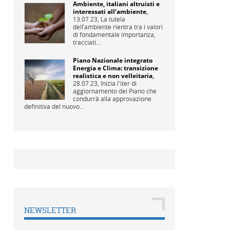
Ambiente, italiani altruisti e
interessati all’ambiente
,
13.07.23,
La tutela
dell’ambiente rientra tra i valori
di fondamentale importanza,
tracciati...
Piano Nazionale integrato
Energia e Clima: transizione
realistica e non velleitaria
,
28.07.23,
Inizia l'iter di
aggiornamento del Piano che
condurrà alla approvazione
definitiva del nuovo...
NEWSLETTER