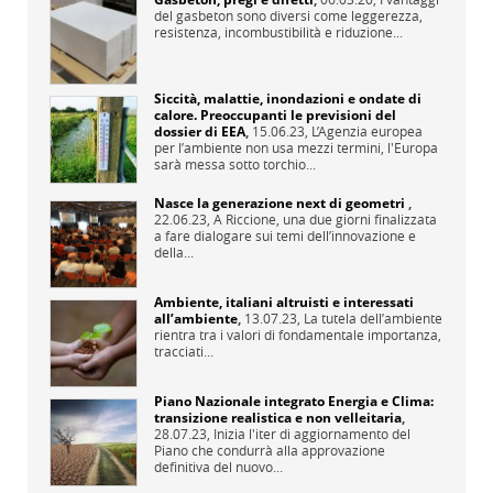
del gasbeton sono diversi come leggerezza,
resistenza, incombustibilità e riduzione...
Siccità, malattie, inondazioni e ondate di
calore. Preoccupanti le previsioni del
dossier di EEA
,
15.06.23,
L’Agenzia europea
per l’ambiente non usa mezzi termini, l'Europa
sarà messa sotto torchio...
Nasce la generazione next di geometri
,
22.06.23,
A Riccione, una due giorni finalizzata
a fare dialogare sui temi dell’innovazione e
della...
Ambiente, italiani altruisti e interessati
all’ambiente
,
13.07.23,
La tutela dell’ambiente
rientra tra i valori di fondamentale importanza,
tracciati...
Piano Nazionale integrato Energia e Clima:
transizione realistica e non velleitaria
,
28.07.23,
Inizia l'iter di aggiornamento del
Piano che condurrà alla approvazione
definitiva del nuovo...