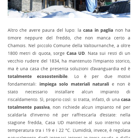
Altro che avere paura del lupo: la
casa in paglia
non ha
timore neppure del freddo, che non manca certo a
Chamois. Nel piccolo Comune della Valtournanche, a oltre
1800 metri di quota, sorge
Casa UD
. Nata sui resti di un
vecchio rudere del 1834, ha mantenuto l’impianto storico,
ma è una casa che presenta soluzioni d’avanguardia ed è
totalmente ecosostenibile
. Lo è per due motivi
fondamentali:
impiega solo materiali naturali
e non è
stato necessario installare alcun impianto di
riscaldamento. Sì, proprio così: si tratta, infatti, di una
casa
totalmente passiva
, non richiede alcun impianto né per
scaldarla d’inverno né per raffrescarla d’estate: nella
stagione fredda, Casa UD mantiene al suo interno una
temperatura tra i 19 e i 22 °C. L’umidità, invece, è regolata
naturalmente dagli intonaci interni in terra cruda, e dalla