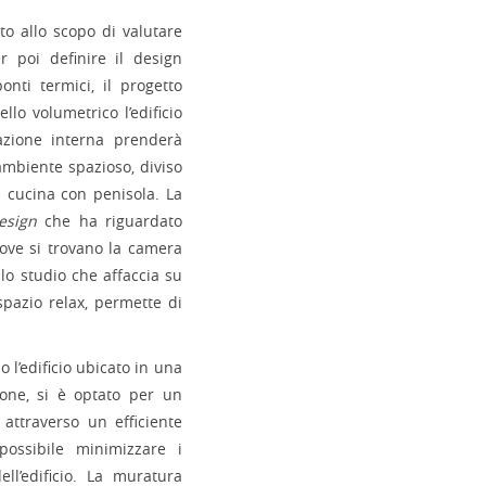
ito allo scopo di valutare
er poi definire il design
 ponti termici, il progetto
ello volumetrico l’edificio
azione interna prenderà
 ambiente spazioso, diviso
a cucina con penisola. La
design
che ha riguardato
ove si trovano la camera
 lo studio che affaccia su
spazio relax, permette di
 l’edificio ubicato in una
ione, si è optato per un
, attraverso un efficiente
 possibile minimizzare i
ll’edificio. La muratura