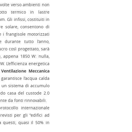
rivolte verso ambienti non
otto termico in lastre
 Gli infissi, costituiti in
ore solare, consentono di
 i frangisole motorizzati
e durante tutto l’anno,
ucro così progettato, sarà
, appena 1850 W: nulla,
. L’efficienza energetica
i
Ventilazione Meccanica
garantisce l’acqua calda
 un sistema di accumulo
do casa del custode 2.0
te da fonti rinnovabili.
protocollo internazionale
evisti per gli “edifici ad
a questi, quasi il 50% in