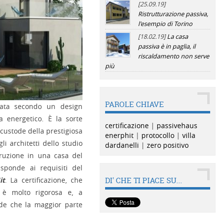
[25.09.19]
Ristrutturazione passiva,
l'esempio di Torino
[18.02.19]
La casa
passiva è in paglia, il
riscaldamento non serve
più
PAROLE CHIAVE
turata secondo un design
a energetico. È la sorte
certificazione
|
passivehaus
l custode della prestigiosa
enerphit
|
protocollo
|
villa
li architetti dello studio
dardanelli
|
zero positivo
truzione in una casa del
isponde ai requisiti del
it
. La certificazione, che
DI' CHE TI PIACE SU...
, è molto rigorosa e, a
iede che la maggior parte