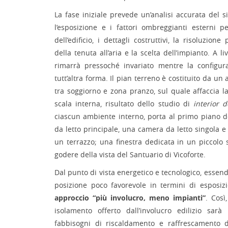
La fase iniziale prevede un’analisi accurata del s
l’esposizione e i fattori ombreggianti esterni p
dell’edificio, i dettagli costruttivi, la risoluzione
della tenuta all’aria e la scelta dell’impianto. A liv
rimarrà pressoché invariato mentre la configur
tutt’altra forma. Il pian terreno è costituito da un
tra soggiorno e zona pranzo, sul quale affaccia l
scala interna, risultato dello studio di
interior 
ciascun ambiente interno, porta al primo piano d
da letto principale, una camera da letto singola e
un terrazzo; una finestra dedicata in un piccolo 
godere della vista del Santuario di Vicoforte.
Dal punto di vista energetico e tecnologico, essendo
posizione poco favorevole in termini di esposiz
approccio “più involucro, meno impianti”
. Così
isolamento offerto dall’involucro edilizio sarà
fabbisogni di riscaldamento e raffrescamento de