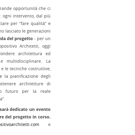
grande opportunità che ci
: ogni intervento, dal più
ttare per “fare qualità” e
no lasciato le generazioni
uida del progetto
- per un
positivo Architetti, oggi
 fondere architettura ed
e multidisciplinare. La
 e le tecniche costruttive,
e la pianificazione degli
ottenere architetture di
o futuro per la reale
a”.
, sarà dedicato un evento
re del progetto in corso.
itivoarchitetti.com
e