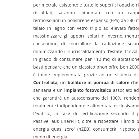
perimetrale esistente e tutte le superfici opache 
riscaldati, saranno coibentate con un capp
termoisolanti in polistirene espanso (EPS) da 240 mm.
telaio in legno con vetro triplo ad elevato fatt
massimizzare gli apporti solari in inverno, mentre
consentono di controllare la radiazione solar
minimizzando il surriscaldamento d’estate. L’invol
in grado di consumare per 112 mq di abitazione
basti pensare che un classico phon offre ben 2000W
è infine implementata grazie ad un sistema d
Controllata
, un
bollitore in pompa di calore
che 
sanitaria e un
impianto fotovoltaico
associato ad
che garantirà un autoconsumo del 100%, renden
totalmente indipendente e alimentata esclusivamen
L’edificio, in fase di certificazione secondo il 
PassiveHaus EnerPHit, oltre a rispettare i limiti pr
energia quasi zero” (nZEB), consumerà, rispetto 
meno di energia.