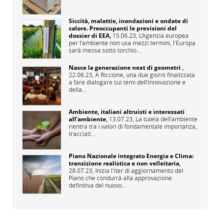
Siccità, malattie, inondazioni e ondate di
calore. Preoccupanti le previsioni del
dossier di EEA
,
15.06.23,
L’Agenzia europea
per l’ambiente non usa mezzi termini, l'Europa
sarà messa sotto torchio...
Nasce la generazione next di geometri
,
22.06.23,
A Riccione, una due giorni finalizzata
a fare dialogare sui temi dell’innovazione e
della...
Ambiente, italiani altruisti e interessati
all’ambiente
,
13.07.23,
La tutela dell’ambiente
rientra tra i valori di fondamentale importanza,
tracciati...
Piano Nazionale integrato Energia e Clima:
transizione realistica e non velleitaria
,
28.07.23,
Inizia l'iter di aggiornamento del
Piano che condurrà alla approvazione
definitiva del nuovo...