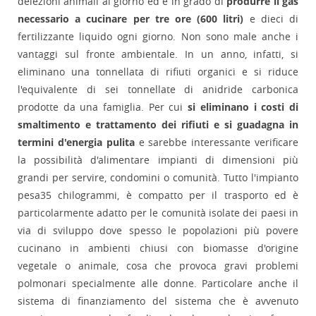
deiezioni animali al giorno ed è in grado di
produrre il gas
necessario a cucinare per tre ore (600 litri)
e dieci di
fertilizzante liquido ogni giorno. Non sono male anche i
vantaggi sul fronte ambientale. In un anno, infatti, si
eliminano una tonnellata di rifiuti organici e si riduce
l'equivalente di sei tonnellate di anidride carbonica
prodotte da una famiglia. Per cui
si eliminano i costi di
smaltimento e trattamento dei rifiuti e si guadagna in
termini d'energia pulita
e sarebbe interessante verificare
la possibilità d'alimentare impianti di dimensioni più
grandi per servire, condomini o comunità. Tutto l'impianto
pesa35 chilogrammi, è compatto per il trasporto ed è
particolarmente adatto per le comunità isolate dei paesi in
via di sviluppo dove spesso le popolazioni più povere
cucinano in ambienti chiusi con biomasse d'origine
vegetale o animale, cosa che provoca gravi problemi
polmonari specialmente alle donne. Particolare anche il
sistema di finanziamento del sistema che è avvenuto