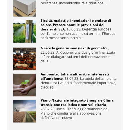
resistenza, incombustibilità e riduzione...
Siccità, malattie, inondazioni e ondate di
calore. Preoccupanti le previsioni del
dossier di EEA
,
15.06.23,
L’Agenzia europea
per l’ambiente non usa mezzi termini, l'Europa
sarà messa sotto torchio...
Nasce la generazione next di geometri
,
22.06.23,
A Riccione, una due giorni finalizzata
a fare dialogare sui temi dell’innovazione e
della...
Ambiente, italiani altruisti e interessati
all’ambiente
,
13.07.23,
La tutela dell’ambiente
rientra tra i valori di fondamentale importanza,
tracciati...
Piano Nazionale integrato Energia e Clima:
transizione realistica e non velleitaria
,
28.07.23,
Inizia l'iter di aggiornamento del
Piano che condurrà alla approvazione
definitiva del nuovo...