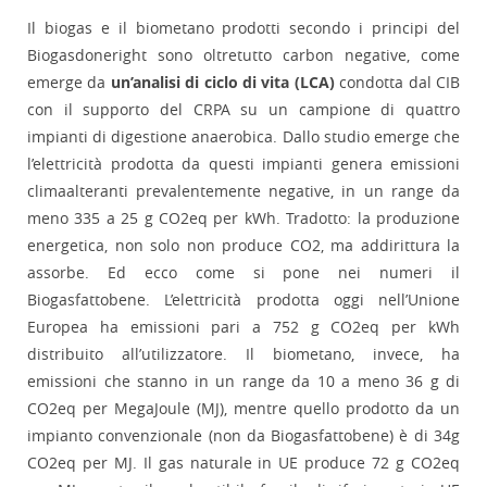
Il biogas e il biometano prodotti secondo i principi del
Biogasdoneright sono oltretutto carbon negative, come
emerge da
un’analisi di ciclo di vita (LCA)
condotta dal CIB
con il supporto del CRPA su un campione di quattro
impianti di digestione anaerobica. Dallo studio emerge che
l’elettricità prodotta da questi impianti genera emissioni
climaalteranti prevalentemente negative, in un range da
meno 335 a 25 g CO2eq per kWh. Tradotto: la produzione
energetica, non solo non produce CO2, ma addirittura la
assorbe. Ed ecco come si pone nei numeri il
Biogasfattobene. L’elettricità prodotta oggi nell’Unione
Europea ha emissioni pari a 752 g CO2eq per kWh
distribuito all’utilizzatore. Il biometano, invece, ha
emissioni che stanno in un range da 10 a meno 36 g di
CO2eq per MegaJoule (MJ), mentre quello prodotto da un
impianto convenzionale (non da Biogasfattobene) è di 34g
CO2eq per MJ. Il gas naturale in UE produce 72 g CO2eq