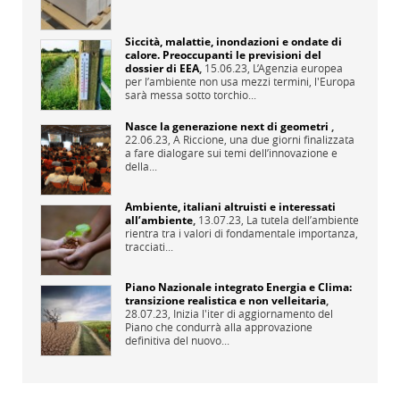
Siccità, malattie, inondazioni e ondate di
calore. Preoccupanti le previsioni del
dossier di EEA
,
15.06.23,
L’Agenzia europea
per l’ambiente non usa mezzi termini, l'Europa
sarà messa sotto torchio...
Nasce la generazione next di geometri
,
22.06.23,
A Riccione, una due giorni finalizzata
a fare dialogare sui temi dell’innovazione e
della...
Ambiente, italiani altruisti e interessati
all’ambiente
,
13.07.23,
La tutela dell’ambiente
rientra tra i valori di fondamentale importanza,
tracciati...
Piano Nazionale integrato Energia e Clima:
transizione realistica e non velleitaria
,
28.07.23,
Inizia l'iter di aggiornamento del
Piano che condurrà alla approvazione
definitiva del nuovo...