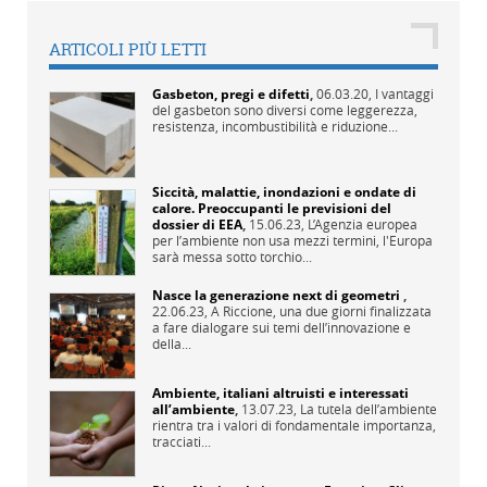
ARTICOLI PIÙ LETTI
Gasbeton, pregi e difetti
,
06.03.20,
I vantaggi
del gasbeton sono diversi come leggerezza,
resistenza, incombustibilità e riduzione...
Siccità, malattie, inondazioni e ondate di
calore. Preoccupanti le previsioni del
dossier di EEA
,
15.06.23,
L’Agenzia europea
per l’ambiente non usa mezzi termini, l'Europa
sarà messa sotto torchio...
Nasce la generazione next di geometri
,
22.06.23,
A Riccione, una due giorni finalizzata
a fare dialogare sui temi dell’innovazione e
della...
Ambiente, italiani altruisti e interessati
all’ambiente
,
13.07.23,
La tutela dell’ambiente
rientra tra i valori di fondamentale importanza,
tracciati...