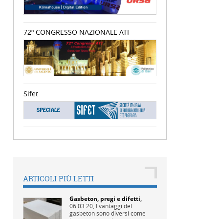
72º CONGRESSO NAZIONALE ATI
Sifet
ARTICOLI PIÙ LETTI
Gasbeton, pregi e difetti
,
06.03.20,
I vantaggi del
gasbeton sono diversi come