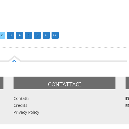
2
3
4
5
6
>
>>
CONTATTACI
Contatti
Credits
Privacy Policy