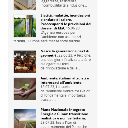
leggerezza, resistenza,
incombustibilità e riduzione...
Siccità, malattie, inondazioni
e ondate di calore.
Preoccupanti le previsioni del
dossier di EEA
,
15.06.23,
L’Agenzia europea per
l’ambiente non usa mezzi
termini, l'Europa sarà messa sotto torchio...
Nasce la generazione next di
geometri
,
22.06.23,
A Riccione,
una due giorni finalizzata a fare
dialogare sui temi
dell’innovazione e della...
Ambiente, italiani altruisti e
interessati all’ambiente
,
13.07.23,
La tutela
dell’ambiente rientra tra i valori
di fondamentale importanza,
tracciati...
Piano Nazionale integrato
Energia e Clima: transizione
realistica e non velleitaria
,
28.07.23,
Inizia l'iter di
aggiornamento del Piano che