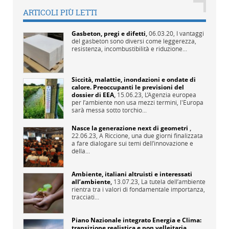
ARTICOLI PIÙ LETTI
Gasbeton, pregi e difetti
,
06.03.20,
I vantaggi
del gasbeton sono diversi come leggerezza,
resistenza, incombustibilità e riduzione...
Siccità, malattie, inondazioni e ondate di
calore. Preoccupanti le previsioni del
dossier di EEA
,
15.06.23,
L’Agenzia europea
per l’ambiente non usa mezzi termini, l'Europa
sarà messa sotto torchio...
Nasce la generazione next di geometri
,
22.06.23,
A Riccione, una due giorni finalizzata
a fare dialogare sui temi dell’innovazione e
della...
Ambiente, italiani altruisti e interessati
all’ambiente
,
13.07.23,
La tutela dell’ambiente
rientra tra i valori di fondamentale importanza,
tracciati...
Piano Nazionale integrato Energia e Clima:
transizione realistica e non velleitaria
,