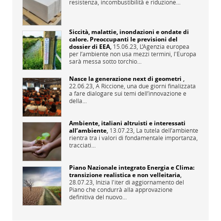
resistenza, incombustibilità e riduzione...
Siccità, malattie, inondazioni e ondate di
calore. Preoccupanti le previsioni del
dossier di EEA
,
15.06.23,
L’Agenzia europea
per l’ambiente non usa mezzi termini, l'Europa
sarà messa sotto torchio...
Nasce la generazione next di geometri
,
22.06.23,
A Riccione, una due giorni finalizzata
a fare dialogare sui temi dell’innovazione e
della...
Ambiente, italiani altruisti e interessati
all’ambiente
,
13.07.23,
La tutela dell’ambiente
rientra tra i valori di fondamentale importanza,
tracciati...
Piano Nazionale integrato Energia e Clima:
transizione realistica e non velleitaria
,
28.07.23,
Inizia l'iter di aggiornamento del
Piano che condurrà alla approvazione
definitiva del nuovo...