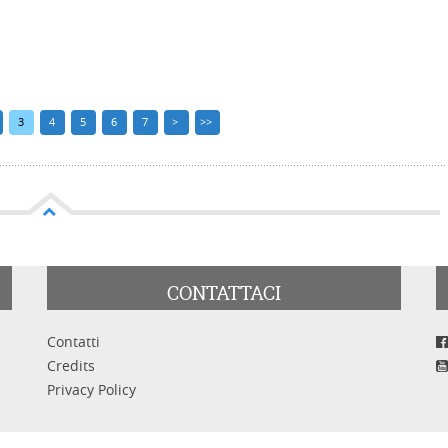
3
4
5
6
7
>
>>
CONTATTACI
Contatti
Credits
Privacy Policy