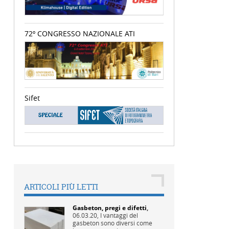
72º CONGRESSO NAZIONALE ATI
Sifet
ARTICOLI PIÙ LETTI
Gasbeton, pregi e difetti
,
06.03.20,
I vantaggi del
gasbeton sono diversi come