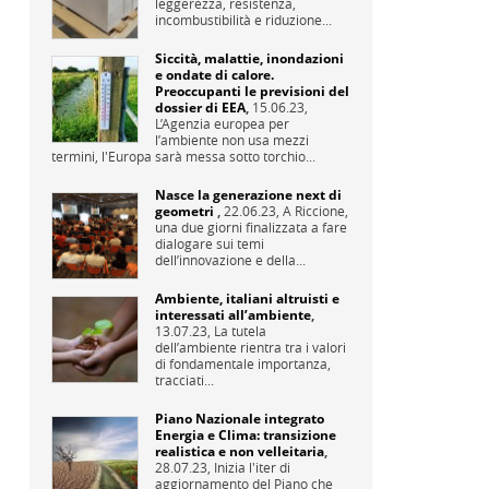
leggerezza, resistenza,
incombustibilità e riduzione...
Siccità, malattie, inondazioni
e ondate di calore.
Preoccupanti le previsioni del
dossier di EEA
,
15.06.23,
L’Agenzia europea per
l’ambiente non usa mezzi
termini, l'Europa sarà messa sotto torchio...
Nasce la generazione next di
geometri
,
22.06.23,
A Riccione,
una due giorni finalizzata a fare
dialogare sui temi
dell’innovazione e della...
Ambiente, italiani altruisti e
interessati all’ambiente
,
13.07.23,
La tutela
dell’ambiente rientra tra i valori
di fondamentale importanza,
tracciati...
Piano Nazionale integrato
Energia e Clima: transizione
realistica e non velleitaria
,
28.07.23,
Inizia l'iter di
aggiornamento del Piano che