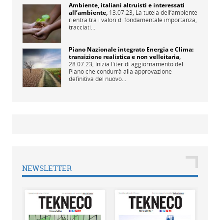
Ambiente, italiani altruisti e interessati
all’ambiente
,
13.07.23,
La tutela dell’ambiente
rientra tra i valori di fondamentale importanza,
tracciati...
Piano Nazionale integrato Energia e Clima:
transizione realistica e non velleitaria
,
28.07.23,
Inizia l'iter di aggiornamento del
Piano che condurrà alla approvazione
definitiva del nuovo...
NEWSLETTER