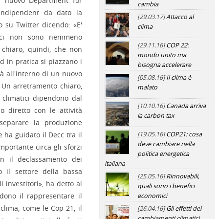
al nuovo Department for
cambia
l'Indipendent da dato la
[29.03.17]
Attacco al
 su Twitter dicendo: «E'
clima
tici non sono nemmeno
[29.11.16]
COP 22:
chiaro, quindi, che non
mondo unito ma
d in pratica si piazzano i
bisogna accelerare
à all'interno di un nuovo
[05.08.16]
Il clima è
 Un arretramento chiaro,
malato
i climatici dipendono dal
[10.10.16]
Canada arriva
 diretto con le attività
la carbon tax
separare la produzione
 ha guidato il Decc tra il
[19.05.16]
COP21: cosa
deve cambiare nella
importante circa gli sforzi
politica energetica
on il declassamento dei
italiana
 il settore della bassa
[25.05.16]
Rinnovabili,
i investitori», ha detto al
quali sono i benefici
dono il rappresentare il
economici
clima, come le Cop 21, il
[26.04.16]
Gli effetti dei
cambiamenti climatici