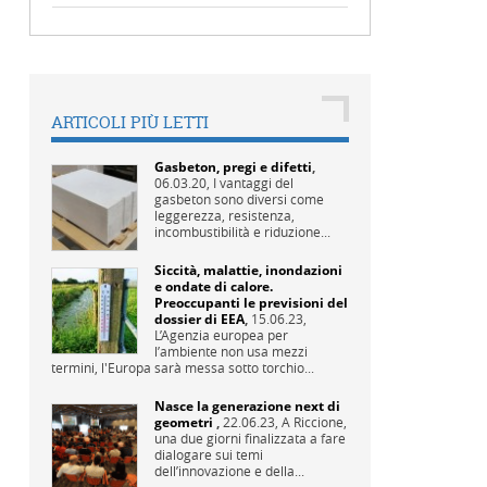
ARTICOLI PIÙ LETTI
Gasbeton, pregi e difetti
,
06.03.20,
I vantaggi del
gasbeton sono diversi come
leggerezza, resistenza,
incombustibilità e riduzione...
Siccità, malattie, inondazioni
e ondate di calore.
Preoccupanti le previsioni del
dossier di EEA
,
15.06.23,
L’Agenzia europea per
l’ambiente non usa mezzi
termini, l'Europa sarà messa sotto torchio...
Nasce la generazione next di
geometri
,
22.06.23,
A Riccione,
una due giorni finalizzata a fare
dialogare sui temi
dell’innovazione e della...