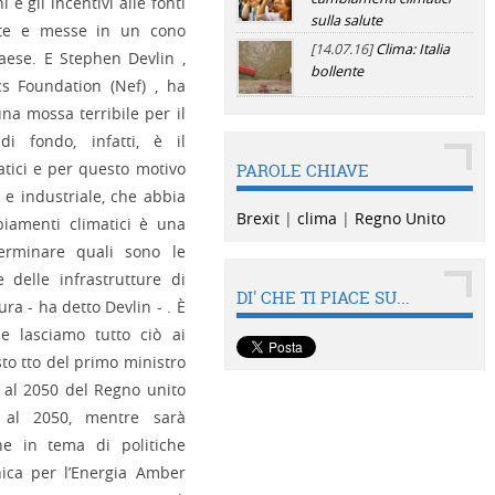
 e gli incentivi alle fonti
sulla salute
erite e messe in un cono
[14.07.16]
Clima: Italia
Paese. E Stephen Devlin ,
bollente
s Foundation (Nef) , ha
una mossa terribile per il
i fondo, infatti, è il
tici e per questo motivo
PAROLE CHIAVE
 e industriale, che abbia
Brexit
|
clima
|
Regno Unito
biamenti climatici è una
terminare quali sono le
e delle infrastrutture di
DI' CHE TI PIACE SU...
ra - ha detto Devlin - . È
Se lasciamo tutto ciò ai
sto tto del primo ministro
vi al 2050 del Regno unito
i al 2050, mentre sarà
ne in tema di politiche
nica per l’Energia Amber