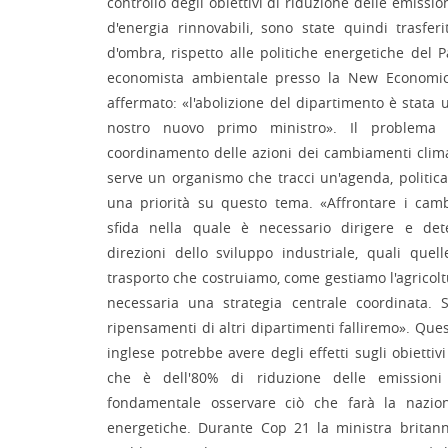
controllo degli obiettivi di riduzione delle emissioni
d'energia rinnovabili, sono state quindi trasf
d'ombra, rispetto alle politiche energetiche del 
economista ambientale presso la New Economic
affermato: «l'abolizione del dipartimento è stata 
nostro nuovo primo ministro». Il problema d
coordinamento delle azioni dei cambiamenti clima
serve un organismo che tracci un'agenda, politica
una priorità su questo tema. «Affrontare i cam
sfida nella quale è necessario dirigere e de
direzioni dello sviluppo industriale, quali quell
trasporto che costruiamo, come gestiamo l'agricoltu
necessaria una strategia centrale coordinata. 
ripensamenti di altri dipartimenti falliremo». Que
inglese potrebbe avere degli effetti sugli obietti
che è dell'80% di riduzione delle emission
fondamentale osservare ciò che farà la nazio
energetiche. Durante Cop 21 la ministra britan