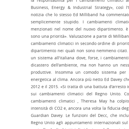
la responsabilità per i cambiamenti climatici 
Business, Energy & Industrial Strategy», così 
notizia che lo stesso Ed Milliband ha commentato
semplicemente stupido. I cambiamenti clima
menzionati nel nome del nuovo dipartimento. è 
sono una priorità». Valutazione a parte di Milliban
cambiamenti climatici in secondo ordine di priorit
dipartimento nei quali non sono nemmeno citati.
un sistema all'italiana dove, forse, i cambiament
dicastero dell'ambiente, ma non hanno un nesso
produttive. Insomma un comodo sistema per 
energetica al clima. Ancora più netto Ed Davey che
2012 e il 2015. «Si tratta di una battuta d'arresto 
sui cambiamenti climatici del Regno Unito. C
cambiamenti climatici , Theresa May ha colpito
intensità di CO2 e, ancora una volta la fiducia degl
Guardian Davey. Le funzioni del Decc, che inclu
Regno Unito agli appuntamenti internazionali sul 