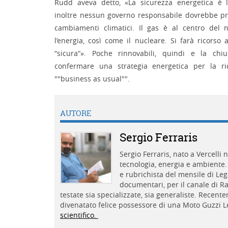
Rudd aveva detto, «La sicurezza energetica è l
inoltre nessun governo responsabile dovrebbe pr
cambiamenti climatici. Il gas è al centro del 
l’energia, così come il nucleare. Si farà ricors
“sicura“». Poche rinnovabili, quindi e la ch
confermare una strategia energetica per la ri
""business as usual"".
AUTORE
Sergio Ferraris
Sergio Ferraris, nato a Vercelli 
tecnologia, energia e ambiente. 
e rubrichista del mensile di Le
documentari, per il canale di Ra
testate sia specializzate, sia generaliste. Recent
divenatato felice possessore di una Moto Guzzi Le
scientifico.