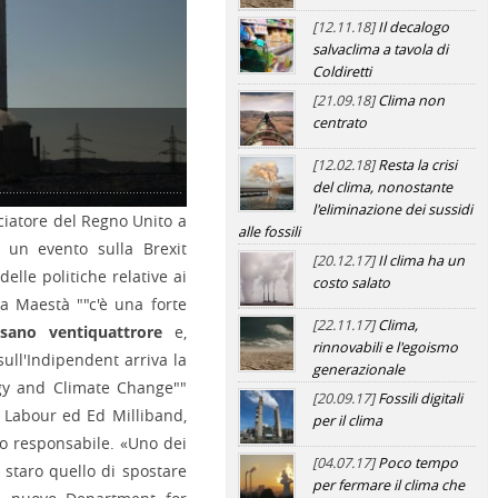
[12.11.18]
Il decalogo
salvaclima a tavola di
Coldiretti
[21.09.18]
Clima non
centrato
[12.02.18]
Resta la crisi
8_1280
del clima, nonostante
l'eliminazione dei sussidi
ciatore del Regno Unito a
alle fossili
 un evento sulla Brexit
[20.12.17]
Il clima ha un
elle politiche relative ai
costo salato
a Maestà ""c'è una forte
[22.11.17]
Clima,
sano ventiquattrore
e,
rinnovabili e l'egoismo
sull'Indipendent arriva la
generazionale
rgy and Climate Change""
[20.09.17]
Fossili digitali
l Labour ed Ed Milliband,
per il clima
mo responsabile. «Uno dei
[04.07.17]
Poco tempo
 staro quello di spostare
per fermare il clima che