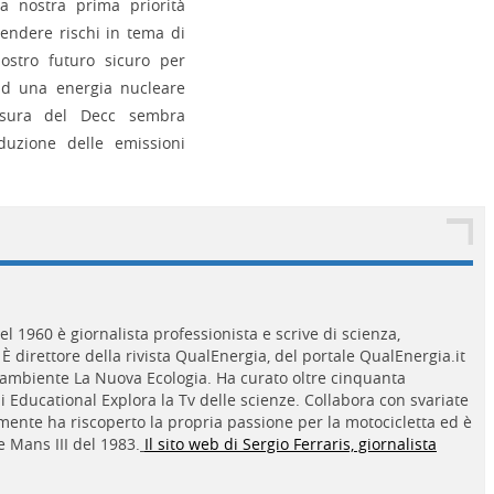
a nostra prima priorità
endere rischi in tema di
nostro futuro sicuro per
o ad una energia nucleare
iusura del Decc sembra
duzione delle emissioni
nel 1960 è giornalista professionista e scrive di scienza,
È direttore della rivista QualEnergia, del portale QualEnergia.it
gambiente La Nuova Ecologia. Ha curato oltre cinquanta
i Educational Explora la Tv delle scienze. Collabora con svariate
emente ha riscoperto la propria passione per la motocicletta ed è
 Mans III del 1983.
Il sito web di Sergio Ferraris, giornalista