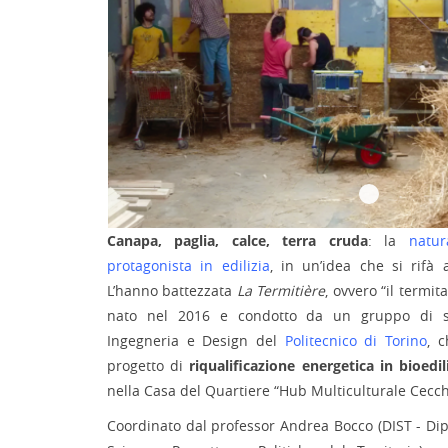
Canapa, paglia, calce, terra cruda
: la
natu
protagonista in edilizia
, in un’idea che si rifà 
L’hanno battezzata
La Termitière
, ovvero “il termit
nato nel 2016 e condotto da un gruppo di stu
Ingegneria e Design del
Politecnico di Torino
, 
progetto di
riqualificazione energetica in bioedil
nella Casa del Quartiere “Hub Multiculturale Cecchi
Coordinato dal professor Andrea Bocco (DIST - Di