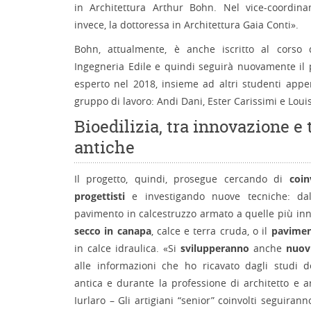
in Architettura Arthur Bohn. Nel vice-coordin
invece, la dottoressa in Architettura Gaia Conti».
Bohn, attualmente, è anche iscritto al corso 
Ingegneria Edile e quindi seguirà nuovamente il 
esperto nel 2018, insieme ad altri studenti appen
gruppo di lavoro: Andi Dani, Ester Carissimi e Loui
Bioedilizia, tra innovazione e
antiche
Il progetto, quindi, prosegue cercando di
coin
progettisti
e investigando nuove tecniche: dall
pavimento in calcestruzzo armato a quelle più in
secco in canapa
, calce e terra cruda, o il
pavimen
in calce idraulica. «Si
svilupperanno
anche
nuovi
alle informazioni che ho ricavato dagli studi de
antica e durante la professione di architetto e ar
Iurlaro – Gli artigiani “senior” coinvolti seguirann