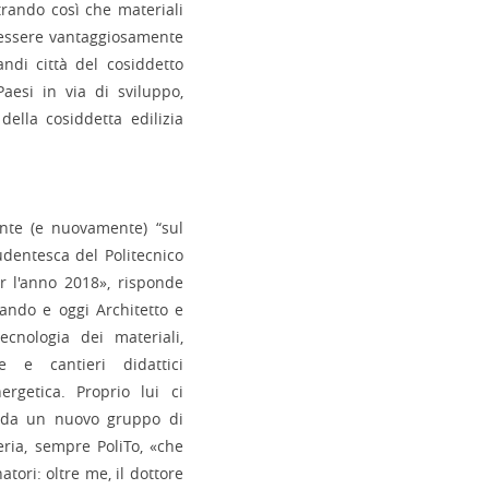
trando così che materiali
o essere vantaggiosamente
andi città del cosiddetto
aesi in via di sviluppo,
ella cosiddetta edilizia
nte (e nuovamente) “sul
udentesca del Politecnico
r l'anno 2018», risponde
reando e oggi Architetto e
ecnologia dei materiali,
e e cantieri didattici
ergetica. Proprio lui ci
 da un nuovo gruppo di
eria, sempre PoliTo, «che
atori: oltre me, il dottore