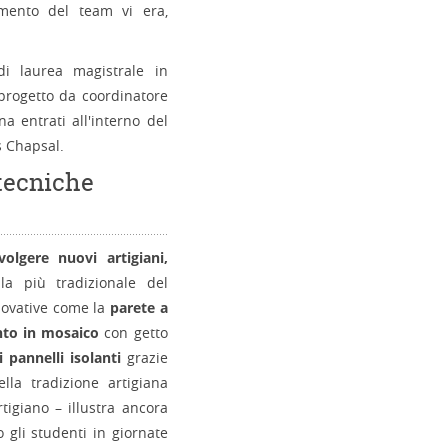
amento del team vi era,
di laurea magistrale in
progetto da coordinatore
a entrati all'interno del
s Chapsal.
 tecniche
volgere nuovi artigiani,
a più tradizionale del
novative come la
parete a
to in mosaico
con getto
 pannelli isolanti
grazie
lla tradizione artigiana
tigiano – illustra ancora
o gli studenti in giornate