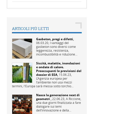
ARTICOLI PIÙ LETTI
Gasbeton, pregi e difetti
,
06.03.20,
I vantaggi del
gasbeton sono diversi come
leggerezza, resistenza,
incombustibilità e riduzione...
Siccità, malattie, inondazioni
e ondate di calore.
Preoccupanti le previsioni del
dossier di EEA
,
15.06.23,
L’Agenzia europea per
l’ambiente non usa mezzi
termini, l'Europa sarà messa sotto torchio...
Nasce la generazione next di
geometri
,
22.06.23,
A Riccione,
una due giorni finalizzata a fare
dialogare sui temi
dell’innovazione e della...