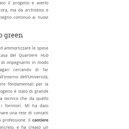
ato il progetto e averlo
cora, ma da architetto e
stegno continuo ai nuovi
o green
ad ammortizzare le spese
 Casa del Quartiere
Hub
do di impegnarmi in modo
agari cercando di far
ll'interno dell’Università,
rere fondamentali per la
rogetto è stato di grande
ta tecnico che da quello
i fornitori. Mi ha dato
mare una rete di contatti
a professione. Il
cantiere
oncreto, e ha creato un