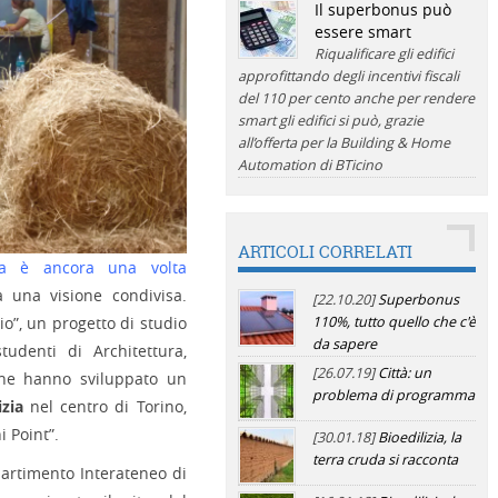
Il superbonus può
essere smart
Riqualificare gli edifici
approfittando degli incentivi fiscali
del 110 per cento anche per rendere
smart gli edifici si può, grazie
all’offerta per la Building & Home
Automation di BTicino
ARTICOLI CORRELATI
ra è ancora una volta
a una visione condivisa.
[22.10.20]
Superbonus
aio”, un progetto di studio
110%, tutto quello che c'è
da sapere
denti di Architettura,
[26.07.19]
Città: un
che hanno sviluppato un
problema di programma
izia
nel centro di Torino,
 Point”.
[30.01.18]
Bioedilizia, la
terra cruda si racconta
partimento Interateneo di