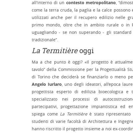
all'interno di un
contesto metropolitano
, “dimos
come la terra cruda, la paglia e la calce posson
utilizzati anche per il recupero edilizio nelle gr
primo mondo, oltre che in ambito rurale o in P
uguagliando - se non superando - gli standard d
tradizionale”.
La Termitière
oggi
Ma a che punto è oggi? «Il progetto è attualme
tavolo” della Commissione per la Progettualità St
di Torino che deciderà se finanziarlo o meno pe
Angelo Iurlaro
, uno degli ideatori, all’epoca lau
progettista esperto di edilizia bioecologica e t
specializzato nei processi di autocostruzion
partecipativi, progettazione impiantistica ed en
spiega come
La Termitière
è stato ripresentato
studenti di varie facoltà di Architettura e Ingegn
hanno riscritto il progetto insieme a noi ex-coordin