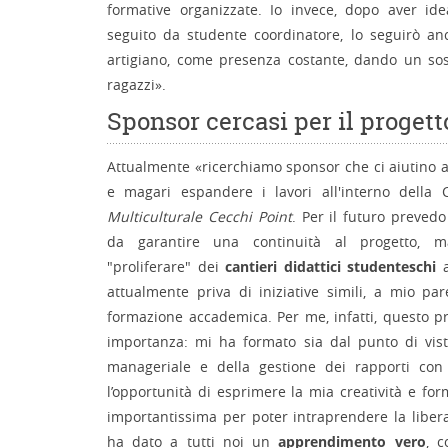
formative organizzate. Io invece, dopo aver ide
seguito da studente coordinatore, lo seguirò an
artigiano, come presenza costante, dando un so
ragazzi».
Sponsor cercasi per il progett
Attualmente «ricerchiamo sponsor che ci aiutino 
e magari espandere i lavori all'interno della
Multiculturale Cecchi Point
. Per il futuro preve
da garantire una continuità al progetto, m
"proliferare" dei
cantieri didattici studenteschi
a
attualmente priva di iniziative simili, a mio pa
formazione accademica. Per me, infatti, questo p
importanza: mi ha formato sia dal punto di vis
manageriale e della gestione dei rapporti con 
l’opportunità di esprimere la mia creatività e for
importantissima per poter intraprendere la liber
ha dato a tutti noi un
apprendimento vero
, c