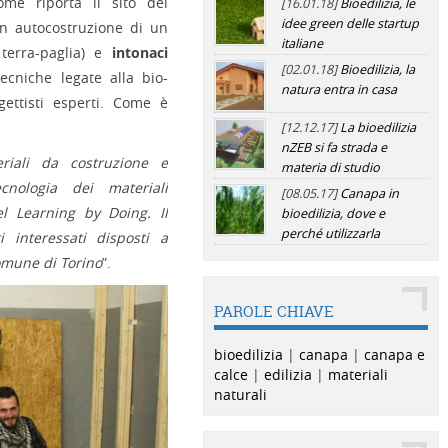
come riporta il sito del
[16.01.18]
Bioedilizia, le
idee green delle startup
 in autocostruzione di un
italiane
 terra-paglia) e
intonaci
[02.01.18]
Bioedilizia, la
ecniche legate alla bio-
natura entra in casa
gettisti esperti. Come è
[12.12.17]
La bioedilizia
nZEB si fa strada e
eriali da costruzione e
materia di studio
cnologia dei materiali
[08.05.17]
Canapa in
el Learning by Doing. Il
bioedilizia, dove e
perché utilizzarla
 interessati disposti a
omune di Torino
”.
PAROLE CHIAVE
bioedilizia
|
canapa
|
canapa e
calce
|
edilizia
|
materiali
naturali