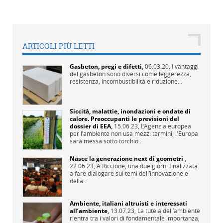
ARTICOLI PIÙ LETTI
Gasbeton, pregi e difetti
,
06.03.20,
I vantaggi
del gasbeton sono diversi come leggerezza,
resistenza, incombustibilità e riduzione...
Siccità, malattie, inondazioni e ondate di
calore. Preoccupanti le previsioni del
dossier di EEA
,
15.06.23,
L’Agenzia europea
per l’ambiente non usa mezzi termini, l'Europa
sarà messa sotto torchio...
Nasce la generazione next di geometri
,
22.06.23,
A Riccione, una due giorni finalizzata
a fare dialogare sui temi dell’innovazione e
della...
Ambiente, italiani altruisti e interessati
all’ambiente
,
13.07.23,
La tutela dell’ambiente
rientra tra i valori di fondamentale importanza,