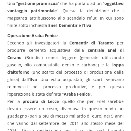
Una “
gestione promiscua
” che ha portato ad un “
oggettivo
vantaggio patrimoniale
”. Questa la definizione che i
magistrati attribuiscono allo scandalo rifiuti in cui sono
finite sotto inchiesta
Enel
,
Cementir
e l’
Ilva
.
Operazione Araba Fenice
Secondo gli investigatori la
Cementir di Taranto
per
produrre cemento acquistava dalla
centrale Enel di
Cerano
(Brindisi) ceneri leggere (generate utilizzando
gasolio, olio combustibile denso e carbone) e la
loppa
d’altoforno
(uno scarto del processo di produzione della
ghisa) dall’
Ilva
. Una volta acquistati, gli scarti venivano
reimmessi nel processo produttivo, e per questo
l’operazione è stata definita “
Araba Fenice
”.
Per la
procura di Lecce
, quello che per Enel sarebbe
dovuto essere un costo, diventava in questo modo un
guadagno (pari a più di mezzo miliardo di euro) nei 5 anni
che vanno dal settembre del 2011 allo stesso mese del
2016. Stessa motivazione per l’Ilva che così facendo