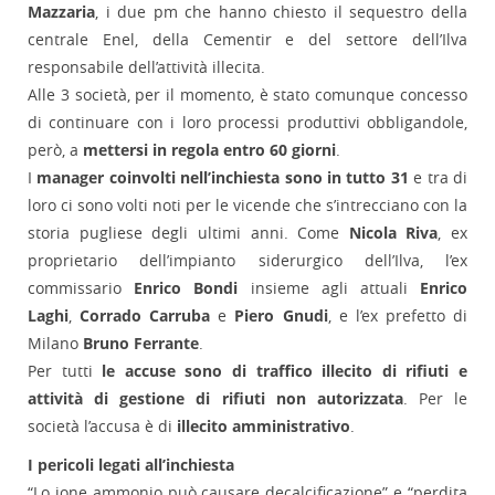
Mazzaria
, i due pm che hanno chiesto il sequestro della
centrale Enel, della Cementir e del settore dell’Ilva
responsabile dell’attività illecita.
Alle 3 società, per il momento, è stato comunque concesso
di continuare con i loro processi produttivi obbligandole,
però, a
mettersi in regola entro 60 giorni
.
I
manager coinvolti nell’inchiesta sono in tutto 31
e tra di
loro ci sono volti noti per le vicende che s’intrecciano con la
storia pugliese degli ultimi anni. Come
Nicola Riva
, ex
proprietario dell’impianto siderurgico dell’Ilva, l’ex
commissario
Enrico Bondi
insieme agli attuali
Enrico
Laghi
,
Corrado Carruba
e
Piero Gnudi
, e l’ex prefetto di
Milano
Bruno Ferrante
.
Per tutti
le accuse sono di traffico illecito di rifiuti e
attività di gestione di rifiuti non autorizzata
. Per le
società l’accusa è di
illecito amministrativo
.
I pericoli legati all’inchiesta
“Lo ione ammonio può causare decalcificazione” e “perdita