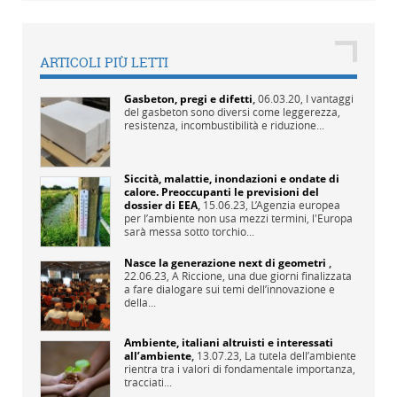
ARTICOLI PIÙ LETTI
Gasbeton, pregi e difetti
,
06.03.20,
I vantaggi
del gasbeton sono diversi come leggerezza,
resistenza, incombustibilità e riduzione...
Siccità, malattie, inondazioni e ondate di
calore. Preoccupanti le previsioni del
dossier di EEA
,
15.06.23,
L’Agenzia europea
per l’ambiente non usa mezzi termini, l'Europa
sarà messa sotto torchio...
Nasce la generazione next di geometri
,
22.06.23,
A Riccione, una due giorni finalizzata
a fare dialogare sui temi dell’innovazione e
della...
Ambiente, italiani altruisti e interessati
all’ambiente
,
13.07.23,
La tutela dell’ambiente
rientra tra i valori di fondamentale importanza,
tracciati...