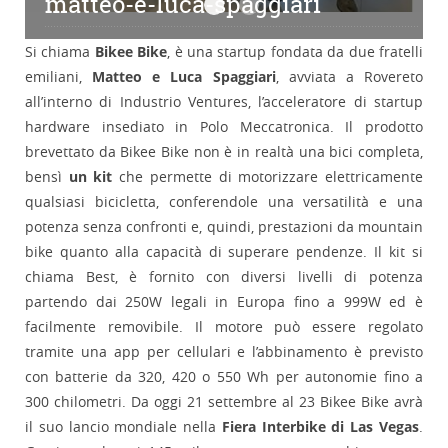
matteo-e-luca-spaggiari
matteo-e-luca-spaggiari
matteo-spaggiari
Si chiama
Bikee Bike
, è una startup fondata da due fratelli
emiliani,
Matteo e Luca Spaggiari
, avviata a Rovereto
all’interno di Industrio Ventures, l’acceleratore di startup
hardware insediato in Polo Meccatronica. Il prodotto
brevettato da Bikee Bike non è in realtà una bici completa,
bensì
un kit
che permette di motorizzare elettricamente
qualsiasi bicicletta, conferendole una versatilità e una
potenza senza confronti e, quindi, prestazioni da mountain
bike quanto alla capacità di superare pendenze. Il kit si
chiama Best, è fornito con diversi livelli di potenza
partendo dai 250W legali in Europa fino a 999W ed è
facilmente removibile. Il motore può essere regolato
tramite una app per cellulari e l’abbinamento è previsto
con batterie da 320, 420 o 550 Wh per autonomie fino a
300 chilometri. Da oggi 21 settembre al 23 Bikee Bike avrà
il suo lancio mondiale nella
Fiera Interbike di Las Vegas
.