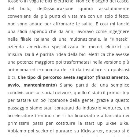
fossero in voga le bici elettriche. Non c’è bisogno del casco,
del bollo, dell’assicurazione quindi assolutamente
convenienti da più punti di vista ma con un solo difetto:
non sono adatte per affrontare le salite. E così mi lanciò
una sfida sapendo che da anni lavoravo come ingegnere
nella filiale italiana di una multinazionale, la “Kinetek”,
azienda americana specializzata in motori elettrici su
misura. Da lì è partita l’idea della bici elettrica che avesse
una potenza maggiore poi trasformatasi nella versione più
autonoma ed economica del kit da installare su qualsiasi
bici.
Che tipo di percorso avete seguito? (finanziamento,
avvio, mantenimento)
Siamo partiti da una semplice
condivisione sui social network, quello è stato il primo step
per tastare un po’ l’opinione della gente, grazie a questo
passaggio siamo stati contattati da Industrio Ventures, un
acceleratore trentino che ci ha finanziato e affiancato nei
primissimi passi per costituire la start up Bikee Bike.
Abbiamo poi scelto di puntare su Kickstarter, questo si è