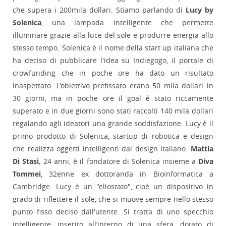
che supera i 200mila dollari. Stiamo parlando di
Lucy by
Solenica
, una lampada intelligente che permette
illuminare grazie alla luce del sole e produrre energia allo
stesso tempo. Solenica è il nome della start up italiana che
ha deciso di pubblicare l'idea su Indiegogo, il portale di
crowfunding che in poche ore ha dato un risultato
inaspettato. L'obiettivo prefissato erano 50 mila dollari in
30 giorni, ma in poche ore il goal è stato riccamente
superato e in due giorni sono stati raccolti 140 mila dollari
regalando agli ideatori una grande soddisfazione. Lucy è il
primo prodotto di Solenica, startup di robotica e design
che realizza oggetti intelligenti dal design italiano.
Mattia
Di Stasi,
24 anni, è il fondatore di Solenica insieme a
Diva
Tommei
, 32enne ex dottoranda in Bioinformatica a
Cambridge. Lucy è un "eliostato", cioè un dispositivo in
grado di riflettere il sole, che si muove sempre nello stesso
punto fisso deciso dall'utente. Si tratta di uno specchio
intelligente, inserito all’interno di una sfera, dotato di