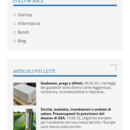
FOLLOW RACE
Startup
Informativa
Bandi
Blog
ARTICOLI PIÙ LETTI
Gasbeton, pregi e difetti
,
06.03.20,
I vantaggi
del gasbeton sono diversi come leggerezza,
resistenza, incombustibilità e riduzione...
Siccità, malattie, inondazioni e ondate di
calore. Preoccupanti le previsioni del
dossier di EEA
,
15.06.23,
L’Agenzia europea
per l’ambiente non usa mezzi termini, l'Europa
sarà messa sotto torchio...