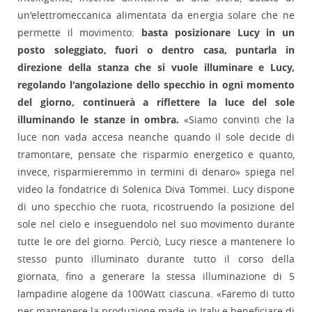
un'elettromeccanica alimentata da energia solare che ne
permette il movimento:
basta posizionare Lucy in un
posto soleggiato, fuori o dentro casa, puntarla in
direzione della stanza che si vuole illuminare e Lucy,
regolando l'angolazione dello specchio in ogni momento
del giorno, continuerà a riflettere la luce del sole
illuminando le stanze in ombra.
«Siamo convinti che la
luce non vada accesa neanche quando il sole decide di
tramontare, pensate che risparmio energetico e quanto,
invece, risparmieremmo in termini di denaro» spiega nel
video la fondatrice di Solenica Diva Tommei. Lucy dispone
di uno specchio che ruota, ricostruendo la posizione del
sole nel cielo e inseguendolo nel suo movimento durante
tutte le ore del giorno. Perciò, Lucy riesce a mantenere lo
stesso punto illuminato durante tutto il corso della
giornata, fino a generare la stessa illuminazione di 5
lampadine alogene da 100Watt ciascuna. «Faremo di tutto
per mantenere la produzione made in Italy e beneficiare di