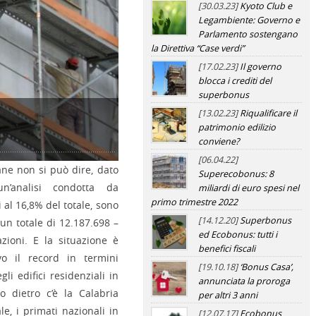
[30.03.23]
Kyoto Club e
Legambiente: Governo e
Parlamento sostengano
la Direttiva “Case verdi”
[17.02.23]
Il governo
blocca i crediti del
superbonus
[13.02.23]
Riqualificare il
patrimonio edilizio
702272_960_720
conviene?
[06.04.22]
iane non si può dire, dato
Superecobonus: 8
n’analisi condotta da
miliardi di euro spesi nel
primo trimestre 2022
i al 16,8% del totale, sono
[14.12.20]
Superbonus
un totale di 12.187.698 –
ed Ecobonus: tutti i
azioni. E la situazione è
benefici fiscali
vo il record in termini
[19.10.18]
‘Bonus Casa’,
gli edifici residenziali in
annunciata la proroga
o dietro c’è la Calabria
per altri 3 anni
le, i primati nazionali in
[12.07.17]
Ecobonus