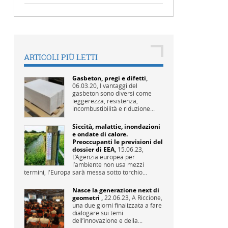
ARTICOLI PIÙ LETTI
Gasbeton, pregi e difetti
,
06.03.20,
I vantaggi del
gasbeton sono diversi come
leggerezza, resistenza,
incombustibilità e riduzione...
Siccità, malattie, inondazioni
e ondate di calore.
Preoccupanti le previsioni del
dossier di EEA
,
15.06.23,
L’Agenzia europea per
l’ambiente non usa mezzi
termini, l'Europa sarà messa sotto torchio...
Nasce la generazione next di
geometri
,
22.06.23,
A Riccione,
una due giorni finalizzata a fare
dialogare sui temi
dell’innovazione e della...