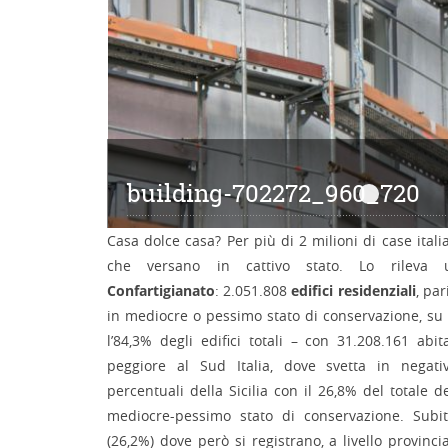
building-702272_960_720
building-
Casa dolce casa? Per più di 2 milioni di case ital
che versano in cattivo stato. Lo rileva u
Confartigianato
: 2.051.808
edifici residenziali
, par
in mediocre o pessimo stato di conservazione, su 
l’84,3% degli edifici totali – con 31.208.161 abit
peggiore al Sud Italia, dove svetta in negati
percentuali della Sicilia con il 26,8% del totale de
mediocre-pessimo stato di conservazione. Subit
(26,2%) dove però si registrano, a livello provincia