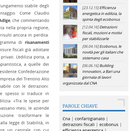
olungamento stabile degli
[23.12.15]
Efficienza
antaggio. Come Claudio
energetica in edilizia, la
spinta degli ecobonus
Adige
, che commentando
[12.04.16]
Detrazioni
ita nella propria regione,
fiscali, mozioni e motivi
isulti ancora in perdita.
per stabilizzarle
rogramma di
risanamenti
[06.04.16]
Ecobonus, le
misure fiscali già adottate
novità per gli italiani che
privati. L’edilizia porta, a
sistemano casa
iantistica, a quelle dei
[06.06.16]
Building
 presidente Confederazione
Innovation, a Bari una
giornata di lavori
 Impresa del Trentino Alto
organizzata dal CNA
abile con le detrazioni:
che spesso si traduce in
ilizia. «Tra le spese per
PAROLE CHIAVE
 passano mesi, le aziende
luzione: trasformare le
Cna
|
confartigianato
|
lla legge di Stabilità, in
detrazioni fiscali
|
ecobonus
|
ere un capitale con cui
efficienza energetica
|