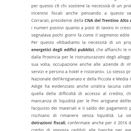
per questo c’è chi sostiene la necessità di un pr
incentivi fiscali anche pensando a questo v
Corrarati, presidente della
CNA del Trentino Alto 
i numeri positivi quanto a posti di lavoro in cresc
segnalava pochi giorni fa come il segmento edile r
Per questo «Ribadiamo la necessità di un p
energetici degli edifici pubblici
, che affianchi le 
dalla Provincia per le ristrutturazioni degli alloggi 
sua volta, occupazione anche alle aziende di imp
servizi e persino a hotel e ristoranti». Lo stesso
Nazionale dell'Artigianato e della Piccola e Media
Adige ha evidenziato anche un’altra lacuna colm
quella della difficoltà di accesso al credito, 
mancanza di liquidità per le Pmi artigiane dell’ed
l’acquisto dei materiali e il saldo dei pagamenti
rischiano di rimanere senza liquidità. La so
detrazioni fiscali
, confermate anche per il 2016 da
crediti di imposta cedibili alle banche per av