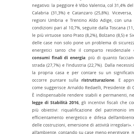
negativo: la peggiore è Vibo Valentia, col 31,4% del
Calabria (31,3%) e Catanzaro (25,8%). Viceversa,
regioni Umbria e Trentino Aldo Adige, con una 
condizioni pari al 10,7%, seguite dalla Toscana (11,
le più virtuose sono Prato (8,2%), Bolzano (8,5) e Sie
delle case non solo pone un problema di sicure
energetici tanto che il comparto residenziale
consumi finali di energia
: più di quanto facciano
strada (27,7%) e l’industria (22,7%). Dalla necessi
la propria casa e per contare su un significat
occorre puntare sulla
ristrutturazione
. E appr
come suggerisce Arnaldo Redaelli, Presidente di Co
È indispensabile rendere stabili e permanenti, ne
legge di Stabilità 2016
, gli incentivi fiscali che
più obiettivi: riqualificazione del patrimonio i
efficientamento energetico e difesa dell’ambient
delle costruzioni, emersione di attività irregolari
all’ambiente, contando su case meno energivore, 