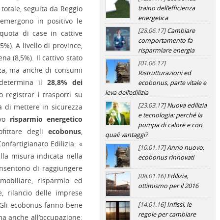
 totale, seguita da Reggio
traino dell’efficienza
energetica
 emergono in positivo le
[28.06.17]
Cambiare
quota di case in cattive
comportamento fa
5%). A livello di province,
risparmiare energia
na (8,5%). Il cattivo stato
[01.06.17]
zza, ma anche di consumi
Ristrutturazioni ed
 determina il
28,8% dei
ecobonus, parte vitale e
leva dell’edilizia
 registrar i trasporti su
[23.03.17]
Nuova edilizia
tà di mettere in sicurezza
e tecnologia: perché la
ivo
risparmio energetico
pompa di calore e con
ofittare degli
ecobonus
,
quali vantaggi?
nfartigianato Edilizia: «
[10.01.17]
Anno nuovo,
lla misura indicata nella
ecobonus rinnovati
 consentono di raggiungere
[08.01.16]
Edilizia,
mmobiliare, risparmio ed
ottimismo per il 2016
e, rilancio delle imprese
». Gli ecobonus fanno bene
[14.01.16]
Infissi, le
regole per cambiare
ma anche all’occupazione: