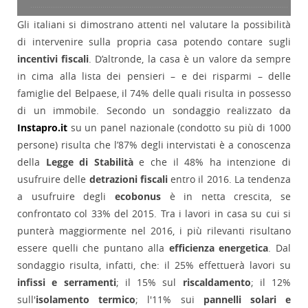
Gli italiani si dimostrano attenti nel valutare la possibilità
di intervenire sulla propria casa potendo contare sugli
incentivi fiscali
. D’altronde, la casa è un valore da sempre
in cima alla lista dei pensieri – e dei risparmi – delle
famiglie del Belpaese, il 74% delle quali risulta in possesso
di un immobile. Secondo un sondaggio realizzato da
Instapro.it
su un panel nazionale (condotto su più di 1000
persone) risulta che l’87% degli intervistati è a conoscenza
della
Legge di Stabilità
e che il 48% ha intenzione di
usufruire delle
detrazioni fiscali
entro il 2016. La tendenza
a usufruire degli
ecobonus
è in netta crescita, se
confrontato col 33% del 2015. Tra i lavori in casa su cui si
punterà maggiormente nel 2016, i più rilevanti risultano
essere quelli che puntano alla
efficienza energetica
. Dal
sondaggio risulta, infatti, che: il 25% effettuerà lavori su
infissi e serramenti
; il 15% sul
riscaldamento
; il 12%
sull'
isolamento termico
; l'11% sui
pannelli solari e