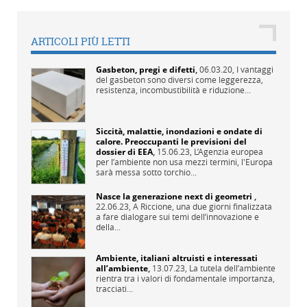
ARTICOLI PIÙ LETTI
Gasbeton, pregi e difetti
,
06.03.20,
I vantaggi
del gasbeton sono diversi come leggerezza,
resistenza, incombustibilità e riduzione...
Siccità, malattie, inondazioni e ondate di
calore. Preoccupanti le previsioni del
dossier di EEA
,
15.06.23,
L’Agenzia europea
per l’ambiente non usa mezzi termini, l'Europa
sarà messa sotto torchio...
Nasce la generazione next di geometri
,
22.06.23,
A Riccione, una due giorni finalizzata
a fare dialogare sui temi dell’innovazione e
della...
Ambiente, italiani altruisti e interessati
all’ambiente
,
13.07.23,
La tutela dell’ambiente
rientra tra i valori di fondamentale importanza,
tracciati...