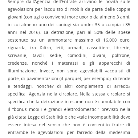
Sempre dall’Agenzia dell’Entrate arrivano le novità sulle
agevolazioni per l’acquisto di mobili da parte delle coppie
giovani (coniugi o conviventi more uxorio da almeno 3 anni,
in cui almeno uno dei coniugi sia under 35 o compia i 35
anni nel 2016). La detrazione, pari al 50% delle spese
sostenute su un ammontare massimo di 16.000 euro,
riguarda, tra l’altro, letti, armadi, cassettiere, librerie,
scrivanie, tavoli, sedie, comodini, divani, poltrone,
credenze, nonché i materassi e gli apparecchi di
illuminazione. Invece, non sono agevolabili «acquisti di
porte, di pavimentazioni (il parquet, per esempio), di tende
e tendaggi, nonche? di altri complementi di arredo»
specifica l’Agenzia nella circolare. Nella stessa circolare si
specifica che la detrazione in esame non è cumulabile con
il “bonus mobili e grandi elettrodomestici” previsto nella
già citata Legge di Stabilità e che «tale incompatibilità deve
essere intesa nel senso che non è consentito fruire di
entrambe le agevolazioni per l’arredo della medesima