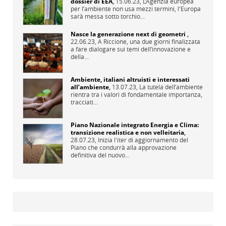
dossier di EEA
,
15.06.23,
L’Agenzia europea
per l’ambiente non usa mezzi termini, l'Europa
sarà messa sotto torchio...
Nasce la generazione next di geometri
,
22.06.23,
A Riccione, una due giorni finalizzata
a fare dialogare sui temi dell’innovazione e
della...
Ambiente, italiani altruisti e interessati
all’ambiente
,
13.07.23,
La tutela dell’ambiente
rientra tra i valori di fondamentale importanza,
tracciati...
Piano Nazionale integrato Energia e Clima:
transizione realistica e non velleitaria
,
28.07.23,
Inizia l'iter di aggiornamento del
Piano che condurrà alla approvazione
definitiva del nuovo...