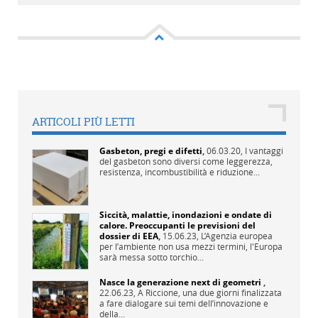
ARTICOLI PIÙ LETTI
Gasbeton, pregi e difetti
,
06.03.20,
I vantaggi
del gasbeton sono diversi come leggerezza,
resistenza, incombustibilità e riduzione...
Siccità, malattie, inondazioni e ondate di
calore. Preoccupanti le previsioni del
dossier di EEA
,
15.06.23,
L’Agenzia europea
per l’ambiente non usa mezzi termini, l'Europa
sarà messa sotto torchio...
Nasce la generazione next di geometri
,
22.06.23,
A Riccione, una due giorni finalizzata
a fare dialogare sui temi dell’innovazione e
della...