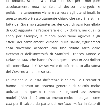
la comunità scientifica è chiaro, la cosa, però, non pare
assolutamente nota nei fatti ai decisori, energetici e
politici, ne tantomeno viene trasmessa agli utenti finali. In
questo quadro è assolutamente chiaro che se già la stima,
fatta dal Governo statunitense, dei costi di ogni tonnellata
di CO2 aggiunta nell'atmosfera è di 37 dollari, nei quali ci
sono, per esempio, la minore produzione agricola e gli
effetti dei cambiamenti climatici sulla salute, figuriamoci
cosa dovrebbe accadere con uno studio fatto dalle
ricercatrici dell'Università di Stanford, Frances Moore e
Delavane Diaz, che hanno fissato questi costi in 220 dollari
alla tonnellata di CO2: sei volte di più rispetto alla stima
del Governo a stelle e strisce.
La ragione di questa differenza è chiara. Le ricercatrici
hanno utilizzato un sistema generale di calcolo molto
utilizzato in questo campo, l'"Integrated assessment
model" (IAM), che è uno strumento molto impiegato come
tool
per il calcolo da parte dei
decision maker
in fatto di