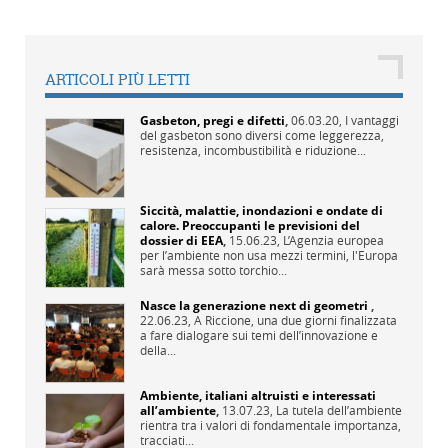
ARTICOLI PIÙ LETTI
Gasbeton, pregi e difetti
,
06.03.20,
I vantaggi
del gasbeton sono diversi come leggerezza,
resistenza, incombustibilità e riduzione...
Siccità, malattie, inondazioni e ondate di
calore. Preoccupanti le previsioni del
dossier di EEA
,
15.06.23,
L’Agenzia europea
per l’ambiente non usa mezzi termini, l'Europa
sarà messa sotto torchio...
Nasce la generazione next di geometri
,
22.06.23,
A Riccione, una due giorni finalizzata
a fare dialogare sui temi dell’innovazione e
della...
Ambiente, italiani altruisti e interessati
all’ambiente
,
13.07.23,
La tutela dell’ambiente
rientra tra i valori di fondamentale importanza,
tracciati...