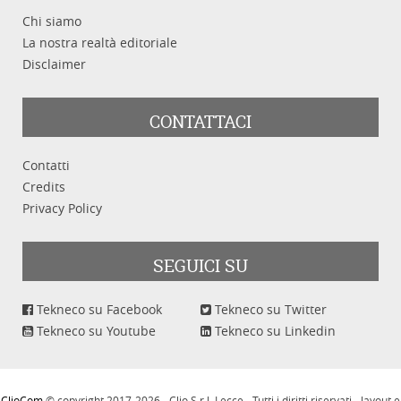
Chi siamo
La nostra realtà editoriale
Disclaimer
CONTATTACI
Contatti
Credits
Privacy Policy
SEGUICI SU
Tekneco su Facebook
Tekneco su Twitter
Tekneco su Youtube
Tekneco su Linkedin
ClioCom
© copyright 2017-2026 - Clio S.r.l. Lecce - Tutti i diritti riservati - layout e