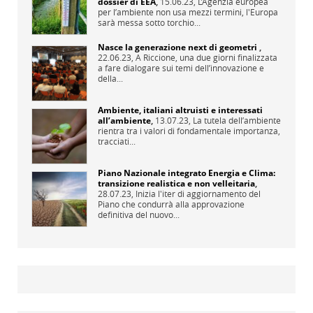
dossier di EEA
,
15.06.23,
L’Agenzia europea
per l’ambiente non usa mezzi termini, l'Europa
sarà messa sotto torchio...
Nasce la generazione next di geometri
,
22.06.23,
A Riccione, una due giorni finalizzata
a fare dialogare sui temi dell’innovazione e
della...
Ambiente, italiani altruisti e interessati
all’ambiente
,
13.07.23,
La tutela dell’ambiente
rientra tra i valori di fondamentale importanza,
tracciati...
Piano Nazionale integrato Energia e Clima:
transizione realistica e non velleitaria
,
28.07.23,
Inizia l'iter di aggiornamento del
Piano che condurrà alla approvazione
definitiva del nuovo...