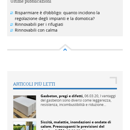
Ultime pubblicazioni
Risparmiare è d'obbligo: quanto incidono la
regolazione degli impianti e la domotica?
Rinnovabili per i rifugiati
Rinnovabili con calma
ARTICOLI PIÙ LETTI
Gasbeton, pregi e difetti
,
06.03.20,
I vantaggi
del gasbeton sono diversi come leggerezza,
resistenza, incombustibilità e riduzione...
Siccità, malattie, inondazioni e ondate di
calore. Preoccupanti le previsioni del