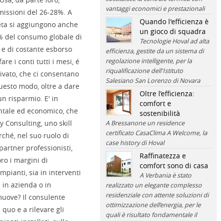
vantaggi economici e prestazionali
missioni del 26-28%. A
Quando l'efficienza è
neta si aggiungono anche
un gioco di squadra
0% del consumo globale di
Tecnologie Hoval ad alta
i e di costante esborso
efficienza, gestite da un sistema di
re i conti tutti i mesi, é
regolazione intelligente, per la
riqualificazione dell'Istituto
rivato, che ci consentano
Salesiano San Lorenzo di Novara
questo modo, oltre a dare
Oltre l’efficienza:
n risparmio. E' in
comfort e
ntale ed economico, che
sostenibilità
y Consulting, uno skill
A Bressanone un residence
certificato CasaClima A Welcome, la
ché, nel suo ruolo di
case history di Hoval
artner professionisti,
Raffinatezza e
ro i margini di
comfort sono di casa
pianti, sia in interventi
A Verbania è stato
e in azienda o in
realizzato un elegante complesso
residenziale con attente soluzioni di
uove? Il consulente
ottimizzazione dell’energia, per le
quo e a rilevare gli
quali è risultato fondamentale il