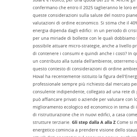
confermano che entro il 2025 taglieranno le loro e
queste considerazioni sulla salute del nostro pia
valutazioni di ordine economico. Si stima che il 4
energia dipenda dagli edifici: in un periodo di cris
per una miriade di bollette con le quali dobbiamo fa
possibile attuare micro-strategie, anche a livello p
di contenere i consumi e quindi anche i costi? In 
un contributo alla tutela dell'ambiente, otterremo u
questo contesto di considerazioni di ordine ambie
Hoval ha recentemente istituito la figura dell'Energ
professionale sempre più richiesto dal mercato per
consulente indipendente, collegato ad una rete di p
può affiancare privati o aziende per valutare con lo
miglioramento ecologico ed economico in tema di im
di ristrutturazione che in nuovi edifici, a casa com
strutture terziarie.
Gli step dalla A alla Z
Come si m
energetico comincia a prendere visione dello staus 