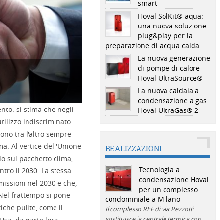
smart
Hoval SolKit® aqua:
una nuova soluzione
plug&play per la
preparazione di acqua calda
La nuova generazione
di pompe di calore
Hoval UltraSource®
La nuova caldaia a
condensazione a gas
nto: si stima che negli
Hoval UltraGas® 2
tilizzo indiscriminato
ono tra l'altro sempre
ima. Al vertice dell'Unione
REALIZZAZIONI
do sul pacchetto clima,
Tecnologia a
tro il 2030. La stessa
condensazione Hoval
missioni nel 2030 e che,
per un complesso
Nel frattempo si pone
condominiale a Milano
tiche pulite, come il
Il complesso REF di via Pezzotti
sostituisce la centrale termica con
Usa, da parte loro,