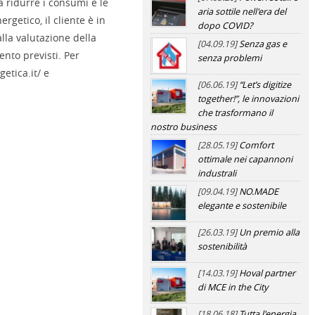
a ridurre i consumi e le
aria sottile nell'era del
rgetico, il cliente è in
dopo COVID?
lla valutazione della
[04.09.19]
Senza gas e
nto previsti. Per
senza problemi
etica.it/ e
[06.06.19]
“Let’s digitize
together!”, le innovazioni
che trasformano il
nostro business
[28.05.19]
Comfort
ottimale nei capannoni
industrali
[09.04.19]
NO.MADE
elegante e sostenibile
[26.03.19]
Un premio alla
sostenibilità
[14.03.19]
Hoval partner
di MCE in the City
[18.06.18]
Tutta l'energia