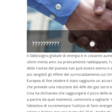
??????????
??????????
Il fabbisogno globale di energia è in costante aume
ultimi trenta anni sia praticamente raddoppiato, l'u
delle risorse del pianeta non può essere eterno e s
più tangibili gli effetti del surriscaldamento sul cl
Europea di fine ottobre è stato raggiunto un accor
che prevede una riduzione del 40% dei gas serra en
Cina ha dichiarato che raggiungerà il picco delle e
a partire da quel momento, comincerà a tagliarle. 
l'obiettivo di incrementare l'utilizzo di fonti energe
solare e l'eolico, per una quota del 20 %. Anche gli 