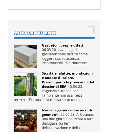
ARTICOLI PIÙ LETTI
Gasbeton, pregi e difetti
,
06.03.20,
I vantaggi del
gasbeton sono diversi come
leggerezza, resistenza,
incombustibilità e riduzione...
Siccità, malattie, inondazioni
e ondate di calore.
Preoccupanti le previsioni del
dossier di EEA
,
15.06.23,
L’Agenzia europea per
l’ambiente non usa mezzi
termini, l'Europa sarà messa sotto torchio...
Nasce la generazione next di
geometri
,
22.06.23,
A Riccione,
una due giorni finalizzata a fare
dialogare sui temi
dell’innovazione e della...