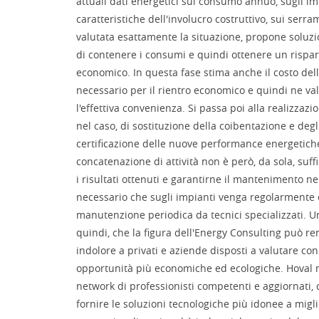
attuali dati energetici sul consumo annuo, sugli impi
caratteristiche dell'involucro costruttivo, sui serr
valutata esattamente la situazione, propone soluzi
di contenere i consumi e quindi ottenere un rispa
economico. In questa fase stima anche il costo dell
necessario per il rientro economico e quindi ne valut
l'effettiva convenienza. Si passa poi alla realizzazi
nel caso, di sostituzione della coibentazione e degli 
certificazione delle nuove performance energetiche 
concatenazione di attività non è però, da sola, suf
i risultati ottenuti e garantirne il mantenimento ne
necessario che sugli impianti venga regolarmente 
manutenzione periodica da tecnici specializzati. Un
quindi, che la figura dell'Energy Consulting può r
indolore a privati e aziende disposti a valutare co
opportunità più economiche ed ecologiche. Hoval 
network di professionisti competenti e aggiornati, 
fornire le soluzioni tecnologiche più idonee a miglio