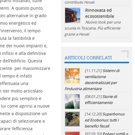
anti installati, sulle
contributo Hoval.
amenti. A questo punto,
Rinnovata ed
oni alternative in grado
ecosostenibile
Nuovo look per una
rmio energetico ed
scuola in Toscana. Più efficiente
'intervento, il tempo
grazie a Hoval
a la fattibilità e
one dei nuovi impianti e,
infissi e alla definitiva
ARTICOLI CORRELATI
dell'edificio. Questa
ficiente: per massimizzare
[11.11.21]
Sistemi di
l tempo è infatti
ventilazione
decentralizzati per
effettuata una
l’industria alimentare
 iter molto articolato
[08.01.21]
Storie di
endere più semplice e
efficientamento
n lui come aprirsi a nuove
mette a disposizione un
[14.12.20]
Superbonus
ed Ecobonus: tutti i
capaci di selezionare e
benefici fiscali
rare l’efficienza
[07.05.20]
Polveri sottili o