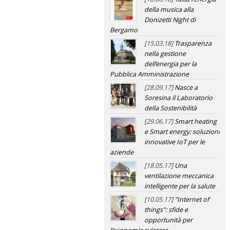
della musica alla
Donizetti Night di
Bergamo
[15.03.18]
Trasparenza
nella gestione
dell’energia per la
Pubblica Amministrazione
[28.09.17]
Nasce a
Soresina il Laboratorio
della Sostenibilità
[29.06.17]
Smart heating
e Smart energy: soluzioni
innovative IoT per le
aziende
[18.05.17]
Una
ventilazione meccanica
intelligente per la salute
[10.05.17]
"Internet of
things": sfide e
opportunità per