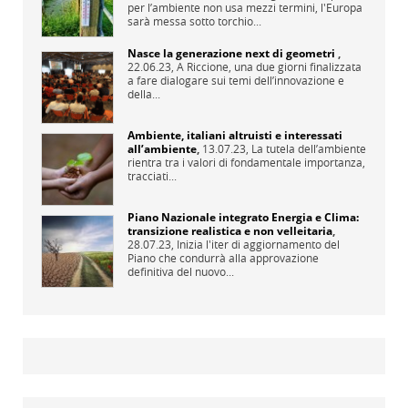
per l’ambiente non usa mezzi termini, l'Europa
sarà messa sotto torchio...
Nasce la generazione next di geometri
,
22.06.23,
A Riccione, una due giorni finalizzata
a fare dialogare sui temi dell’innovazione e
della...
Ambiente, italiani altruisti e interessati
all’ambiente
,
13.07.23,
La tutela dell’ambiente
rientra tra i valori di fondamentale importanza,
tracciati...
Piano Nazionale integrato Energia e Clima:
transizione realistica e non velleitaria
,
28.07.23,
Inizia l'iter di aggiornamento del
Piano che condurrà alla approvazione
definitiva del nuovo...