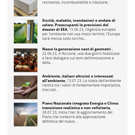
resistenza, incombustibilità e riduzione...
Siccità, malattie, inondazioni e ondate di
calore. Preoccupanti le previsioni del
dossier di EEA
,
15.06.23,
L’Agenzia europea
per l’ambiente non usa mezzi termini, l'Europa
sarà messa sotto torchio...
Nasce la generazione next di geometri
,
22.06.23,
A Riccione, una due giorni finalizzata
a fare dialogare sui temi dell’innovazione e
della...
Ambiente, italiani altruisti e interessati
all’ambiente
,
13.07.23,
La tutela dell’ambiente
rientra tra i valori di fondamentale importanza,
tracciati...
Piano Nazionale integrato Energia e Clima:
transizione realistica e non velleitaria
,
28.07.23,
Inizia l'iter di aggiornamento del
Piano che condurrà alla approvazione
definitiva del nuovo...