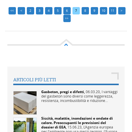
<<
<
2
3
4
5
6
7
8
9
10
11
>
>>
ARTICOLI PIÙ LETTI
Gasbeton, pregi e difetti
,
06.03.20,
I vantaggi
del gasbeton sono diversi come leggerezza,
resistenza, incombustibilità e riduzione...
Siccità, malattie, inondazioni e ondate di
calore. Preoccupanti le previsioni del
dossier di EEA
,
15.06.23,
L’Agenzia europea
per l’ambiente non usa mezzi termini, l'Europa