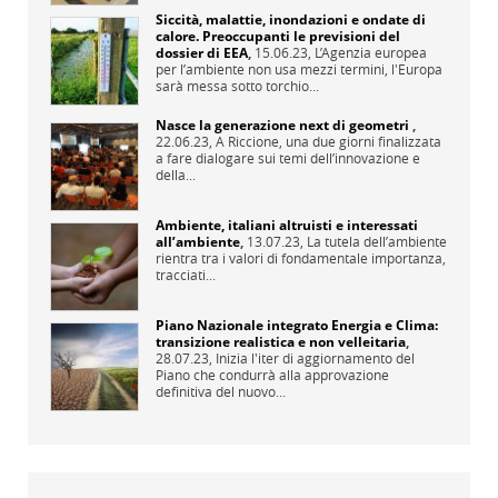
Siccità, malattie, inondazioni e ondate di
calore. Preoccupanti le previsioni del
dossier di EEA
,
15.06.23,
L’Agenzia europea
per l’ambiente non usa mezzi termini, l'Europa
sarà messa sotto torchio...
Nasce la generazione next di geometri
,
22.06.23,
A Riccione, una due giorni finalizzata
a fare dialogare sui temi dell’innovazione e
della...
Ambiente, italiani altruisti e interessati
all’ambiente
,
13.07.23,
La tutela dell’ambiente
rientra tra i valori di fondamentale importanza,
tracciati...
Piano Nazionale integrato Energia e Clima:
transizione realistica e non velleitaria
,
28.07.23,
Inizia l'iter di aggiornamento del
Piano che condurrà alla approvazione
definitiva del nuovo...