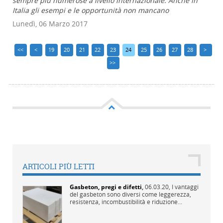
sempre più numerose a livello internazionale. Anche in
Italia gli esempi e le opportunità non mancano
Lunedì, 06 Marzo 2017
<<
<
19
20
21
22
23
24
25
26
27
28
>
>>
ARTICOLI PIÙ LETTI
Gasbeton, pregi e difetti
,
06.03.20,
I vantaggi
del gasbeton sono diversi come leggerezza,
resistenza, incombustibilità e riduzione...