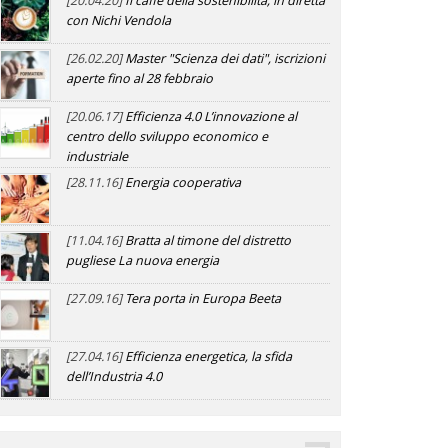
[20.04.20]
Il caffè della sostenibilità, in diretta
con Nichi Vendola
[26.02.20]
Master "Scienza dei dati", iscrizioni
aperte fino al 28 febbraio
[20.06.17]
Efficienza 4.0 L’innovazione al
centro dello sviluppo economico e
industriale
[28.11.16]
Energia cooperativa
[11.04.16]
Bratta al timone del distretto
pugliese La nuova energia
[27.09.16]
Tera porta in Europa Beeta
[27.04.16]
Efficienza energetica, la sfida
dell’Industria 4.0