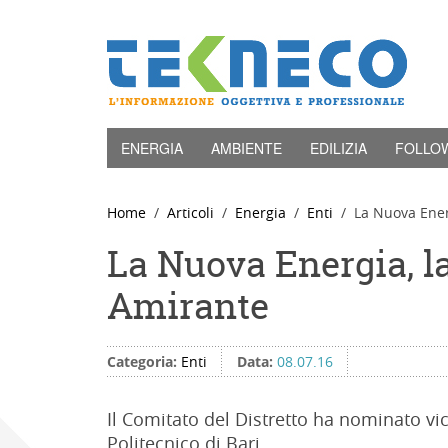
ENERGIA
AMBIENTE
EDILIZIA
FOLLO
Home
Articoli
Energia
Enti
La Nuova Ener
La Nuova Energia, la
Amirante
Categoria:
Enti
Data:
08.07.16
Il Comitato del Distretto ha nominato vi
Politecnico di Bari