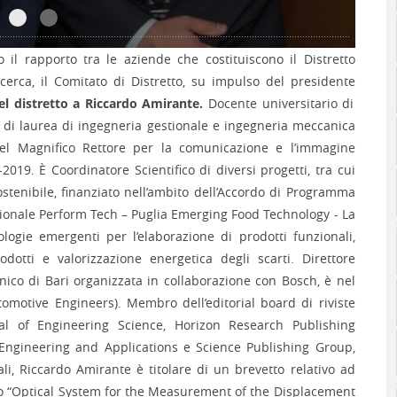
Bratta_Amirante
Bratta_Amirante (1)
vo il rapporto tra le aziende che costituiscono il Distretto
erca, il Comitato di Distretto, su impulso del presidente
del distretto a Riccardo Amirante.
Docente universitario di
i di laurea di ingegneria gestionale e ingegneria meccanica
 del Magnifico Rettore per la comunicazione e l’immagine
-2019. È Coordinatore Scientifico di diversi progetti, tra cui
ostenibile, finanziato nell’ambito dell’Accordo di Programma
regionale Perform Tech – Puglia Emerging Food Technology - La
logie emergenti per l’elaborazione di prodotti funzionali,
dotti e valorizzazione energetica degli scarti. Direttore
nico di Bari organizzata in collaborazione con Bosch, è nel
omotive Engineers). Membro dell’editorial board di riviste
rnal of Engineering Science, Horizon Research Publishing
 Engineering and Applications e Science Publishing Group,
li, Riccardo Amirante è titolare di un brevetto relativo ad
olo “Optical System for the Measurement of the Displacement