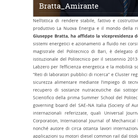
Bratta_Amirante
Nell’ottica di rendere stabile, fattivo e costrutti
produttivo La Nuova Energia e il mondo della ric
Giuseppe Bratta, ha affidato la vicepresidenza 
sistemi energetici e azionamenti a fluido nei cors
magistrale del Politecnico di Bari, è delegato
istituzionale del Politecnico per il sessennio 2013
Labzero per l’efficienza energetica e la mobilità s
“Reti di laboratori pubblici di ricerca” e Cluster 
sicurezza alimentare mediante l’impiego di tecno
recupero di sostanze nutraceutiche dai sottopro
Scientifico della prima Summer School del Politec
governing board del SAE–NA Italia (Society of Aut
internazionali referizzate, quali Universal Jou
Corporation, International Journal of Mechanical
nonché autore di circa ottanta lavori internaziona
applicazioni su motori diesel common rail dal tit