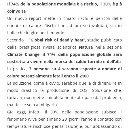
Il 74% della popolazione mondiale è a rischio, il 30% è già
coinvolta
Un nuovo report mette in chiaro rischi e pericoli delle
ondate di calore. Rischi fino ad ora sottovalutati, sia in
Italia che in giro per il mondo.
Secondo il “
Global risk of deadly heat
”, studio pubblicato
dalla prestigiosa rivista scientifica
Natura
nella sezione
Climate Change
,
il 74% della popolazione globale sarà
costretta a vivere nella morsa del caldo torrido e dell’afa
.
In pratica,
3 persone su 4 saranno esposte a ondate di
calore potenzialmente letali entro il 2100
.
La soluzione, come è ovvio, sarebbe quella di diminuire in
modo drastico la produzione di CO2. Soluzione che,
tuttavia, non mette completamente al riparo dal problema,
ma riesce solo a mitigarlo.
Già oggi, infatti, il 30% della popolazione subisce il
fenomeno (vive per almeno 20 giorni l’anno a contatto con
temperature rischiose per la salute) e, pur abbassando di