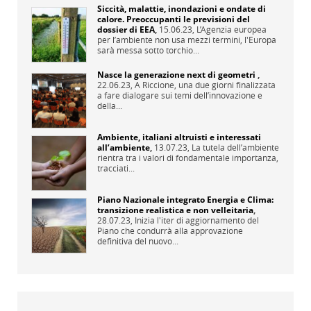
Siccità, malattie, inondazioni e ondate di
calore. Preoccupanti le previsioni del
dossier di EEA
,
15.06.23,
L’Agenzia europea
per l’ambiente non usa mezzi termini, l'Europa
sarà messa sotto torchio...
Nasce la generazione next di geometri
,
22.06.23,
A Riccione, una due giorni finalizzata
a fare dialogare sui temi dell’innovazione e
della...
Ambiente, italiani altruisti e interessati
all’ambiente
,
13.07.23,
La tutela dell’ambiente
rientra tra i valori di fondamentale importanza,
tracciati...
Piano Nazionale integrato Energia e Clima:
transizione realistica e non velleitaria
,
28.07.23,
Inizia l'iter di aggiornamento del
Piano che condurrà alla approvazione
definitiva del nuovo...