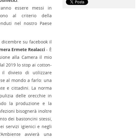
osmetici
.
vranno essere messi in
ono al criterio della
venduti nel nostro Paese
9 dicembre su facebook il
mera Ermete Realacci
- È
sione alla Camera il mio
l 2019 lo stop ai cotton-
l divieto di utilizzare
aese al mondo a farlo: una
ente e cittadini. La norma
pulizia delle orecchie in
ando la produzione e la
nfezioni bisognerà inoltre
nto dei bastoncini stessi,
ei servizi igienici e negli
ll’Ambiente avvierà una