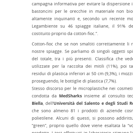
campagna informativa per evitare la dispersione in
bastoncini per le orecchie in materiale non bio
altamente inquinanti e, secondo un recente mon
Legambiente su 46 spiagge italiane, il 91% dei
costituito proprio da cotton-fioc.”.
Cotton-fioc che se non smaltiti correttamente li r
nostre spiagge. Se parliamo di singoli oggetti spi
del totale, tra i più presenti. Classifica che ve
utilizzate per la raccolta dei mitili (11%), poi 
residui di plastica inferiori ai 50 cm (9,3%), i mozzi
proseguendo, le bottiglie di plastica (7,7%).
Stesso discorso per le microplastiche nei cosmeti
condotta da
MedSharks
insieme al consulto te
Biella
, dell’
Università del Salento e degli Studi 
che sono almeno 81 i prodotti di aziende cos
polietilene. Alcuni di questi, si possono addiritt
“green”, proprio quello dove viene esaltata la “
prodotto. I test effettuati in laboratorio stimano 