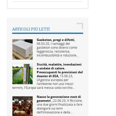
ARTICOLI PIÙ LETTI
Gasbeton, pregi e difetti
,
06.03.20,
I vantaggi del
gasbeton sono diversi come
leggerezza, resistenza,
incombustibilità e riduzione...
Siccità, malattie, inondazioni
e ondate di calore.
Preoccupanti le previsioni del
dossier di EEA
,
15.06.23,
L’Agenzia europea per
l’ambiente non usa mezzi
termini, l'Europa sarà messa sotto torchio...
Nasce la generazione next di
geometri
,
22.06.23,
A Riccione,
una due giorni finalizzata a fare
dialogare sui temi
dell’innovazione e della...