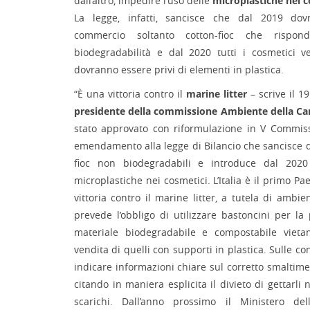
dall’altro, impedire l’uso delle
microplastiche nei c
La legge, infatti, sancisce che dal 2019 do
commercio soltanto cotton-fioc che rispond
biodegradabilità e dal 2020 tutti i cosmetici 
dovranno essere privi di elementi in plastica.
“È una vittoria contro il
marine litter
– scrive il 1
presidente della commissione Ambiente della Ca
stato approvato con riformulazione in V Commis
emendamento alla legge di Bilancio che sancisce da
fioc non biodegradabili e introduce dal 2020 i
microplastiche nei cosmetici. L’Italia è il primo P
vittoria contro il marine litter, a tutela di ambi
prevede l’obbligo di utilizzare bastoncini per la 
materiale biodegradabile e compostabile viet
vendita di quelli con supporti in plastica. Sulle co
indicare informazioni chiare sul corretto smaltime
citando in maniera esplicita il divieto di gettarli n
scarichi. Dall’anno prossimo il Ministero de