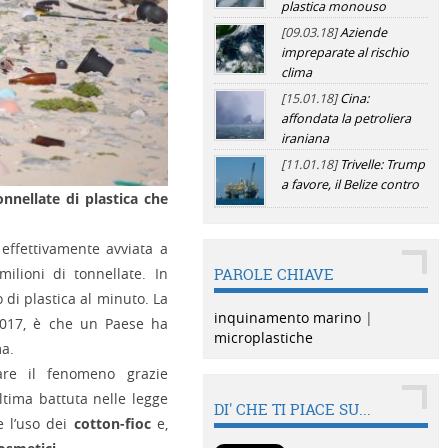
plastica monouso
[09.03.18]
Aziende
impreparate al rischio
clima
[15.01.18]
Cina:
affondata la petroliera
iraniana
[11.01.18]
Trivelle: Trump
a favore, il Belize contro
nnellate di plastica che
effettivamente avviata a
ilioni di tonnellate. In
PAROLE CHIAVE
di plastica al minuto. La
inquinamento marino
|
 2017, è che un Paese ha
microplastiche
ma.
re il fenomeno grazie
ltima battuta nelle legge
DI' CHE TI PIACE SU...
e l’uso dei
cotton-fioc
e,