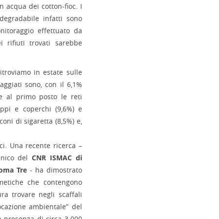
 acqua dei cotton-fioc. I
degradabile infatti sono
itoraggio effettuato da
 rifiuti trovati sarebbe
itroviamo in estate sulle
aggiati sono, con il 6,1%
de al primo posto le reti
tappi e coperchi (9,6%) e
coni di sigaretta (8,5%) e,
ci. Una recente ricerca –
cnico del
CNR ISMAC di
Roma Tre
- ha dimostrato
metiche che contengono
ura trovare negli scaffali
vocazione ambientale” del
la presenza di circa 3.000