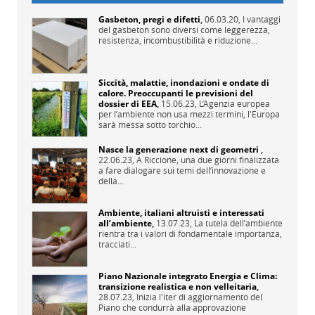
Gasbeton, pregi e difetti
,
06.03.20,
I vantaggi
del gasbeton sono diversi come leggerezza,
resistenza, incombustibilità e riduzione...
Siccità, malattie, inondazioni e ondate di
calore. Preoccupanti le previsioni del
dossier di EEA
,
15.06.23,
L’Agenzia europea
per l’ambiente non usa mezzi termini, l'Europa
sarà messa sotto torchio...
Nasce la generazione next di geometri
,
22.06.23,
A Riccione, una due giorni finalizzata
a fare dialogare sui temi dell’innovazione e
della...
Ambiente, italiani altruisti e interessati
all’ambiente
,
13.07.23,
La tutela dell’ambiente
rientra tra i valori di fondamentale importanza,
tracciati...
Piano Nazionale integrato Energia e Clima:
transizione realistica e non velleitaria
,
28.07.23,
Inizia l'iter di aggiornamento del
Piano che condurrà alla approvazione