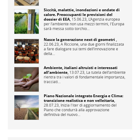
Siccità, malattie, inondazioni e ondate di
calore. Preoccupanti le previsioni del
dossier di EEA
,
15.06.23,
L’Agenzia europea
per l’ambiente non usa mezzi termini, l'Europa
sarà messa sotto torchio...
Nasce la generazione next di geometri
,
22.06.23,
A Riccione, una due giorni finalizzata
a fare dialogare sui temi dell’innovazione e
della...
Ambiente, italiani altruisti e interessati
all’ambiente
,
13.07.23,
La tutela dell’ambiente
rientra tra i valori di fondamentale importanza,
tracciati...
Piano Nazionale integrato Energia e Clima:
transizione realistica e non velleitaria
,
28.07.23,
Inizia l'iter di aggiornamento del
Piano che condurrà alla approvazione
definitiva del nuovo...