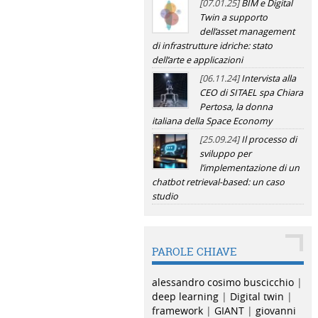
[07.01.25]
BIM e Digital
Twin a supporto
dell’asset management
di infrastrutture idriche: stato
dell’arte e applicazioni
[06.11.24]
Intervista alla
CEO di SITAEL spa Chiara
Pertosa, la donna
italiana della Space Economy
[25.09.24]
Il processo di
sviluppo per
l’implementazione di un
chatbot retrieval-based: un caso
studio
PAROLE CHIAVE
alessandro cosimo buscicchio
|
deep learning
|
Digital twin
|
framework
|
GIANT
|
giovanni