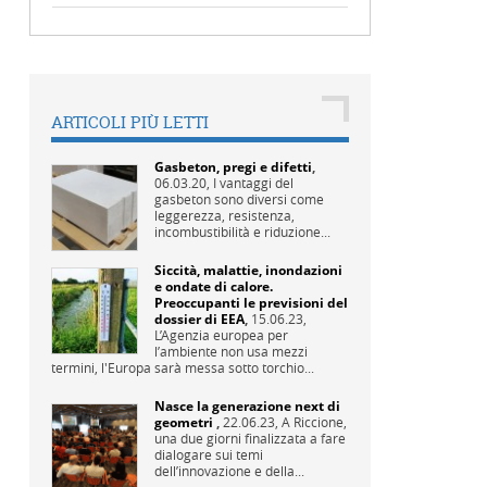
ARTICOLI PIÙ LETTI
Gasbeton, pregi e difetti
,
06.03.20,
I vantaggi del
gasbeton sono diversi come
leggerezza, resistenza,
incombustibilità e riduzione...
Siccità, malattie, inondazioni
e ondate di calore.
Preoccupanti le previsioni del
dossier di EEA
,
15.06.23,
L’Agenzia europea per
l’ambiente non usa mezzi
termini, l'Europa sarà messa sotto torchio...
Nasce la generazione next di
geometri
,
22.06.23,
A Riccione,
una due giorni finalizzata a fare
dialogare sui temi
dell’innovazione e della...