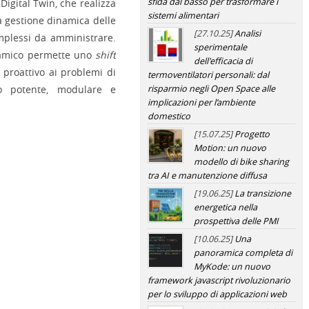
sfida dal basso per trasformare i
 Digital Twin, che realizza
sistemi alimentari
a gestione dinamica delle
[27.10.25]
Analisi
omplessi da amministrare.
sperimentale
mico permette uno
shift
dell'efficacia di
 proattivo ai problemi di
termoventilatori personali: dal
risparmio negli Open Space alle
to potente, modulare e
implicazioni per l’ambiente
domestico
[15.07.25]
Progetto
Motion: un nuovo
modello di bike sharing
tra AI e manutenzione diffusa
[19.06.25]
La transizione
energetica nella
prospettiva delle PMI
[10.06.25]
Una
panoramica completa di
MyKode: un nuovo
framework javascript rivoluzionario
per lo sviluppo di applicazioni web