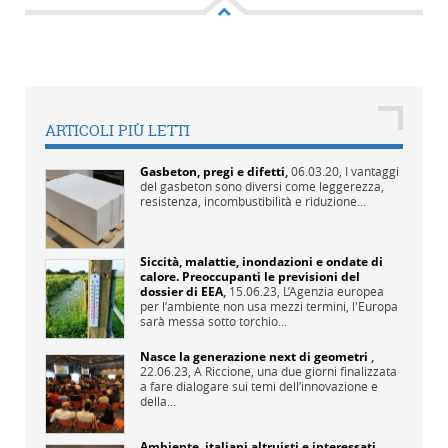
ARTICOLI PIÙ LETTI
Gasbeton, pregi e difetti
,
06.03.20,
I vantaggi
del gasbeton sono diversi come leggerezza,
resistenza, incombustibilità e riduzione...
Siccità, malattie, inondazioni e ondate di
calore. Preoccupanti le previsioni del
dossier di EEA
,
15.06.23,
L’Agenzia europea
per l’ambiente non usa mezzi termini, l'Europa
sarà messa sotto torchio...
Nasce la generazione next di geometri
,
22.06.23,
A Riccione, una due giorni finalizzata
a fare dialogare sui temi dell’innovazione e
della...
Ambiente, italiani altruisti e interessati