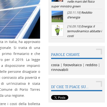
nelle mani del fisico
super ministro green
[20.11.19]
Reddito
d'energia
[16.09.19]
Energia: il
termodinamico abbatte i
costi
lta in Italia, ha approvato
gionale. Si tratta di una
l primo firmatario e che
PAROLE CHIAVE
ro per il 2019. La legge
costa
|
fotovoltaico
|
reddito
|
 a disposizione impianti
rinnovabili
i delle persone disagiate o
 contrasto alla povertà e
 di un'iniziativa è stata
DI' CHE TI PIACE SU...
Comune di Porto Torres
 da una regione.
ere i costi della bolletta