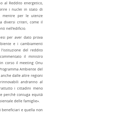
so al Reddito energetico,
orire i nuclei in stato di
., mentre per le utenze
 diversi criteri, come il
i nell'edificio.
iesi per aver dato prova
Ambiente e i cambiamenti
l'istituzione del reddito
commentato il ministro
 in corso il meeting Onu
l Programma Ambiente del
nche dalle altre regioni
 rinnovabili andranno al
attutto i cittadini meno
te perchè coniuga equitá
bientale delle famiglie».
 beneficiari e quella non