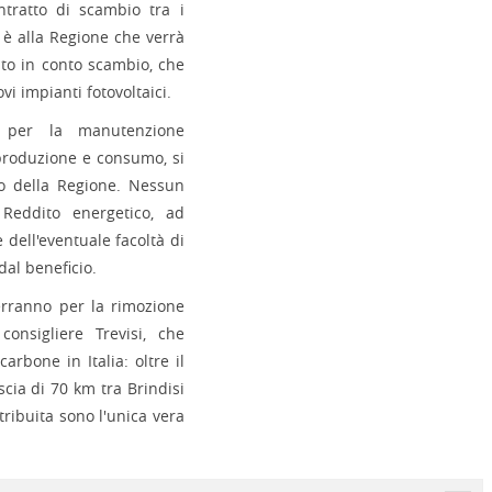
ntratto di scambio tra i
a è alla Regione che verrà
buto in conto scambio, che
i impianti fotovoltaici.
i, per la manutenzione
i produzione e consumo, si
co della Regione. Nessun
 Reddito energetico, ad
dell'eventuale facoltà di
dal beneficio.
verranno per la rimozione
consigliere Trevisi, che
arbone in Italia: oltre il
cia di 70 km tra Brindisi
tribuita sono l'unica vera