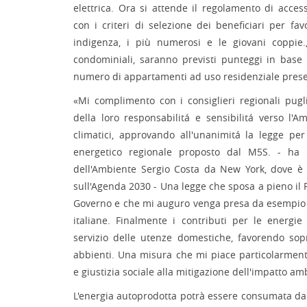
elettrica. Ora si attende il regolamento di acces
con i criteri di selezione dei beneficiari per fav
indigenza, i più numerosi e le giovani coppie
condominiali, saranno previsti punteggi in base a
numero di appartamenti ad uso residenziale present
«Mi complimento con i consiglieri regionali pugl
della loro responsabilitá e sensibilitá verso l'
climatici, approvando all'unanimitá la legge per 
energetico regionale proposto dal M5S. - ha 
dell'Ambiente Sergio Costa da New York, dove è
sull'Agenda 2030 - Una legge che sposa a pieno i
Governo e che mi auguro venga presa da esempio a
italiane. Finalmente i contributi per le energie
servizio delle utenze domestiche, favorendo sopr
abbienti. Una misura che mi piace particolarmen
e giustizia sociale alla mitigazione dell'impatto am
L'energia autoprodotta potrà essere consumata dai