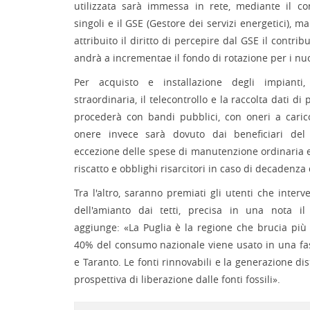
utilizzata sarà immessa in rete, mediante il co
singoli e il GSE (Gestore dei servizi energetici), m
attribuito il diritto di percepire dal GSE il contri
andrà a incrementae il fondo di rotazione per i nuov
Per acquisto e installazione degli impiant
straordinaria, il telecontrollo e la raccolta dati d
procederà con bandi pubblici, con oneri a cari
onere invece sarà dovuto dai beneficiari del
eccezione delle spese di manutenzione ordinaria e 
riscatto e obblighi risarcitori in caso di decadenza 
Tra l'altro, saranno premiati gli utenti che inter
dell'amianto dai tetti, precisa in una nota il 
aggiunge: «La Puglia è la regione che brucia più c
40% del consumo nazionale viene usato in una fas
e Taranto. Le fonti rinnovabili e la generazione dis
prospettiva di liberazione dalle fonti fossili».