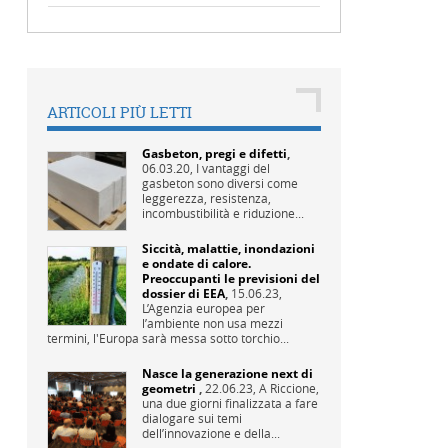
ARTICOLI PIÙ LETTI
Gasbeton, pregi e difetti
,
06.03.20,
I vantaggi del
gasbeton sono diversi come
leggerezza, resistenza,
incombustibilità e riduzione...
Siccità, malattie, inondazioni
e ondate di calore.
Preoccupanti le previsioni del
dossier di EEA
,
15.06.23,
L’Agenzia europea per
l’ambiente non usa mezzi
termini, l'Europa sarà messa sotto torchio...
Nasce la generazione next di
geometri
,
22.06.23,
A Riccione,
una due giorni finalizzata a fare
dialogare sui temi
dell’innovazione e della...