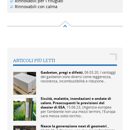
Rinnovabili per i rifugiati
Rinnovabili con calma
ARTICOLI PIÙ LETTI
Gasbeton, pregi e difetti
,
06.03.20,
I vantaggi
del gasbeton sono diversi come leggerezza,
resistenza, incombustibilità e riduzione...
Siccità, malattie, inondazioni e ondate di
calore. Preoccupanti le previsioni del
dossier di EEA
,
15.06.23,
L’Agenzia europea
per l’ambiente non usa mezzi termini, l'Europa
sarà messa sotto torchio...
Nasce la generazione next di geometri
,