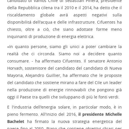
candidato di Vamos Chile di Sebastian Pinera, presidente
della Repubblica cilena tra il 2010 e il 2014, ha detto che il
riscaldamento globale avrá aspetti negativi sulla
disponibilitá dell'acqua e delle infrastrutture. Cifuentes ha
chiesto, oltre a ciò, che siano adottate forme meno
inquinanti di produzione di energia elettrica.
«In quanto persone, siamo gli unici a poter cambiare la
realtá che ci circonda. Siamo noi a decidere quanto
consumare. - ha affermato Cifuentes. Il senatore Antonio
Horvath, sostenitore del candidato del candidato di Nueva
Mayoria, Alejandro Guillier, ha affermato che le proposte
del candidato che sostiene mirano a fare del Cile un leader
nella produzione di energie rinnovabili che pongono già
oggi il Paese tra quelli che sviluppano di più le fonti verdi.
E l'industria dell'energia solare, in particolar modo, è in
pieno fermento. All'inizio del 2016,
il presidente Michelle
Bachelet
ha firmato la nuova strategia energetica del
paese fino al 2050. Piano che contiene obiettivi chiari per