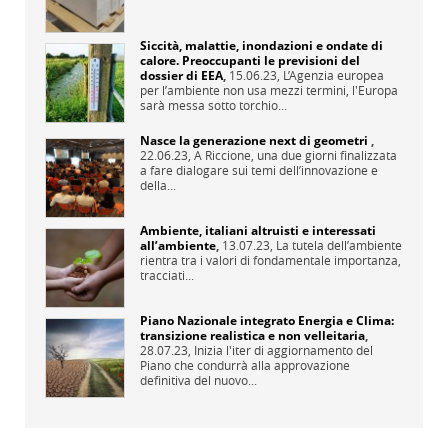
Siccità, malattie, inondazioni e ondate di
calore. Preoccupanti le previsioni del
dossier di EEA
,
15.06.23,
L’Agenzia europea
per l’ambiente non usa mezzi termini, l'Europa
sarà messa sotto torchio...
Nasce la generazione next di geometri
,
22.06.23,
A Riccione, una due giorni finalizzata
a fare dialogare sui temi dell’innovazione e
della...
Ambiente, italiani altruisti e interessati
all’ambiente
,
13.07.23,
La tutela dell’ambiente
rientra tra i valori di fondamentale importanza,
tracciati...
Piano Nazionale integrato Energia e Clima:
transizione realistica e non velleitaria
,
28.07.23,
Inizia l'iter di aggiornamento del
Piano che condurrà alla approvazione
definitiva del nuovo...