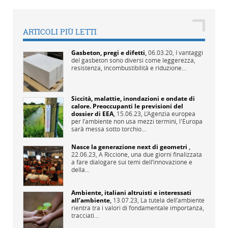
ARTICOLI PIÙ LETTI
Gasbeton, pregi e difetti
,
06.03.20,
I vantaggi
del gasbeton sono diversi come leggerezza,
resistenza, incombustibilità e riduzione...
Siccità, malattie, inondazioni e ondate di
calore. Preoccupanti le previsioni del
dossier di EEA
,
15.06.23,
L’Agenzia europea
per l’ambiente non usa mezzi termini, l'Europa
sarà messa sotto torchio...
Nasce la generazione next di geometri
,
22.06.23,
A Riccione, una due giorni finalizzata
a fare dialogare sui temi dell’innovazione e
della...
Ambiente, italiani altruisti e interessati
all’ambiente
,
13.07.23,
La tutela dell’ambiente
rientra tra i valori di fondamentale importanza,
tracciati...