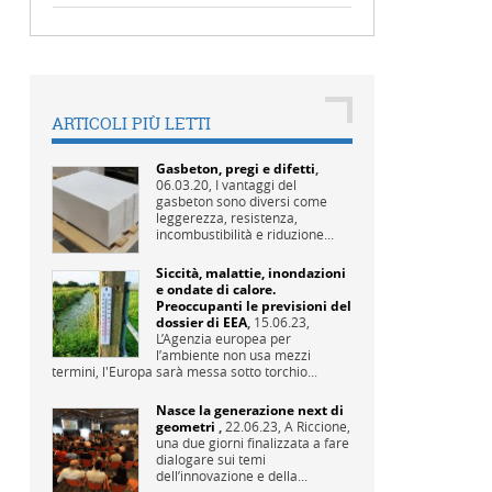
ARTICOLI PIÙ LETTI
Gasbeton, pregi e difetti
,
06.03.20,
I vantaggi del
gasbeton sono diversi come
leggerezza, resistenza,
incombustibilità e riduzione...
Siccità, malattie, inondazioni
e ondate di calore.
Preoccupanti le previsioni del
dossier di EEA
,
15.06.23,
L’Agenzia europea per
l’ambiente non usa mezzi
termini, l'Europa sarà messa sotto torchio...
Nasce la generazione next di
geometri
,
22.06.23,
A Riccione,
una due giorni finalizzata a fare
dialogare sui temi
dell’innovazione e della...