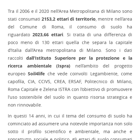
Tra il 2006 e il 2020 nell’Area Metropolitana di Milano sono
stati consumati
2153,2 ettari di territorio
, mentre nell’area
del Comune di Roma, il consumo di suolo ha
riguardato
2023,66 ettari
. Si tratta di una differenza di
poco meno di 130 ettari quella che separa la capitale
d’Italia dall’Area metropolitana di Milano. Sono i dati
raccolti
dall’Istituto Superiore per la protezione e la
ricerca ambientale (Ispra)
nell’ambito del progetto
europeo
Soil4life
che vede coinvolti Legambiente, come
capofila, CIA, CCIVS, CREA, ERSAF, Politecnico di Milano,
Roma Capitale e Zelena ISTRA con l’obiettivo di promuovere
l’uso sostenibile del suolo in quanto risorsa strategica e
non rinnovabile.
In questi 14 anni, in cui il tema del consumo di suolo ha
cominciato ad assumere una notevole importanza non solo
sotto il profilo scientifico e ambientale, ma anche e
soprattutto, sociale e politico, gli ettari di suolo consumati