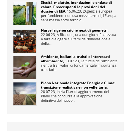
Siccità, malattie, inondazioni e ondate di
calore. Preoccupanti le previsioni del
dossier di EEA
,
15.06.23,
L’Agenzia europea
per l’ambiente non usa mezzi termini, l'Europa
sarà messa sotto torchio...
Nasce la generazione next di geometri
,
22.06.23,
A Riccione, una due giorni finalizzata
a fare dialogare sui temi dell’innovazione e
della...
Ambiente, italiani altruisti e interessati
all’ambiente
,
13.07.23,
La tutela dell’ambiente
rientra tra i valori di fondamentale importanza,
tracciati...
Piano Nazionale integrato Energia e Clima:
transizione realistica e non velleitaria
,
28.07.23,
Inizia l'iter di aggiornamento del
Piano che condurrà alla approvazione
definitiva del nuovo...