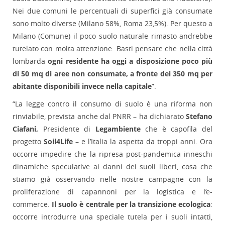
Nei due comuni le percentuali di superfici già consumate
sono molto diverse (Milano 58%, Roma 23,5%). Per questo a
Milano (Comune) il poco suolo naturale rimasto andrebbe
tutelato con molta attenzione. Basti pensare che nella città
lombarda
ogni residente ha oggi a disposizione poco più
di 50 mq di aree non consumate, a fronte dei 350 mq per
abitante disponibili invece nella capitale
”.
“La legge contro il consumo di suolo è una riforma non
rinviabile, prevista anche dal PNRR – ha dichiarato
Stefano
Ciafani,
Presidente di
Legambiente
che è capofila del
progetto
Soil4Life
– e l’Italia la aspetta da troppi anni. Ora
occorre impedire che la ripresa post-pandemica inneschi
dinamiche speculative ai danni dei suoli liberi, cosa che
stiamo già osservando nelle nostre campagne con la
proliferazione di capannoni per la logistica e l’e-
commerce.
Il suolo è centrale per la transizione ecologica
:
occorre introdurre una speciale tutela per i suoli intatti,