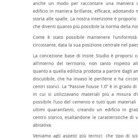
anche un modo per raccontare una maniera di
edificio in maniera brillante, efficace, adottando
storia alle spalle. La nostra intenzione è proporl
che diventi quanto più possibile la norma della nos
Come è stato possibile mantenere l’uniformità 
circostante, data la sua posizione centrale nel pae
La concezione base di Insite Studio è proporsi 
all’interno del territorio, non tanto rispetto al
quanto a quella edilizia prodotta a partire dagli a
discutibile, che ha invaso le periferie e ha circo
centri storici. La “Passive house 1.0” è in grado 
in cui si utilizzavano materiali più a misura d
possibile l’uso del cemento e tutti quei materiali
ultimi quarant’anni, creando un edificio in grad
centro storico, esaltandone le caratteristiche di vi
abitativa.
Veniamo agli aspetti più tecnici: che tipo di si