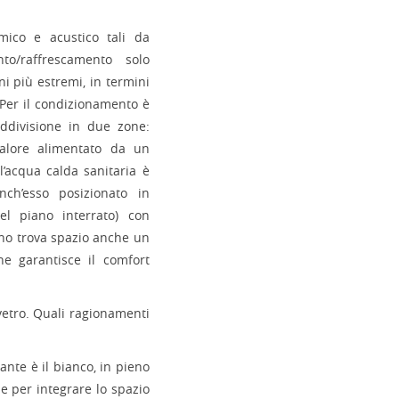
rmico e acustico tali da
to/raffrescamento solo
i più estremi, in termini
 Per il condizionamento è
uddivisione in due zone:
alore alimentato da un
 l’acqua calda sanitaria è
nch’esso posizionato in
nel piano interrato) con
erno trova spazio anche un
he garantisce il comfort
l vetro. Quali ragionamenti
ante è il bianco, in pieno
he per integrare lo spazio