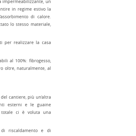
ina impermeabilizzante, un
ntire in regime estivo la
l’assorbimento di calore.
ttato lo stesso materiale,
ati per realizzare la casa
abili al 100%: fibrogesso,
ro oltre, naturalmente, al
 del cantiere, più un’altra
nti esterni e le guaine
 totale ci è voluta una
o di riscaldamento e di