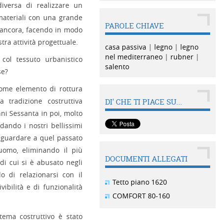
versa di realizzare un
 materiali con una grande
PAROLE CHIAVE
o ancora, facendo in modo
tra attività progettuale.
casa passiva
|
legno
|
legno
nel mediterraneo
|
rubner
|
col tessuto urbanistico
salento
se?
come elemento di rottura
la tradizione costruttiva
DI' CHE TI PIACE SU...
nni Sessanta in poi, molto
ndando i nostri bellissimi
di guardare a quel passato
’uomo, eliminando il più
DOCUMENTI ALLEGATI
 di cui si è abusato negli
o di relazionarsi con il
Tetto piano 1620
vibilità e di funzionalità
COMFORT 80-160
stema costruttivo è stato