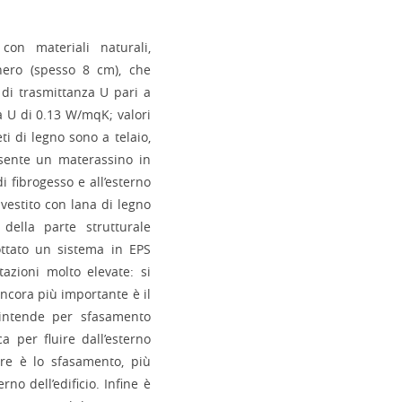
con materiali naturali,
hero (spesso 8 cm), che
di trasmittanza U pari a
a U di 0.13 W/mqK; valori
eti di legno sono a telaio,
sente un materassino in
i fibrogesso e all’esterno
ivestito con lana di legno
 della parte strutturale
ottato un sistema in EPS
azioni molto elevate: si
ancora più importante è il
’intende per sfasamento
a per fluire dall’esterno
ore è lo sfasamento, più
rno dell’edificio. Infine è