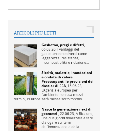
ARTICOLI PIÙ LETTI
Gasbeton, pregi e difetti
,
06.03.20,
I vantaggi del
gasbeton sono diversi come
leggerezza, resistenza,
incombustibilità e riduzione...
Siccità, malattie, inondazioni
e ondate di calore.
Preoccupanti le previsioni del
dossier di EEA
,
15.06.23,
L’Agenzia europea per
l’ambiente non usa mezzi
termini, l'Europa sarà messa sotto torchio...
Nasce la generazione next di
geometri
,
22.06.23,
A Riccione,
una due giorni finalizzata a fare
dialogare sui temi
dell’innovazione e della...