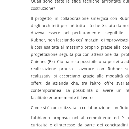
Quali sono state le sfide tecniche affrontate du
costruzione?
Il progetto, in collaborazione sinergica con Rubn
degli architetti perché tutto ciò che è stato da n
doveva essere poi perfettamente eseguibile c
Rubner, non lasciando così margini d’improvvisazio
è così esaltata al massimo proprio grazie alla co
progettazione seguita poi con attenzione dai profe
Chienes (Bz). Ciò ha reso possibile una perfetta ad
realizzazione pratica. Lavorare con Rubner se
realizzativi si accorciano grazie alla modalità 
offerti dall’azienda che, tra l’altro, offre svariat
contemporanea. La possibilità di avere un in
facilitato enormemente il lavoro.
Come si è concretizzata la collaborazione con Rub
L’abbiamo proposta noi al committente ed è p
curiosità e d’interesse da parte dei concittadini 