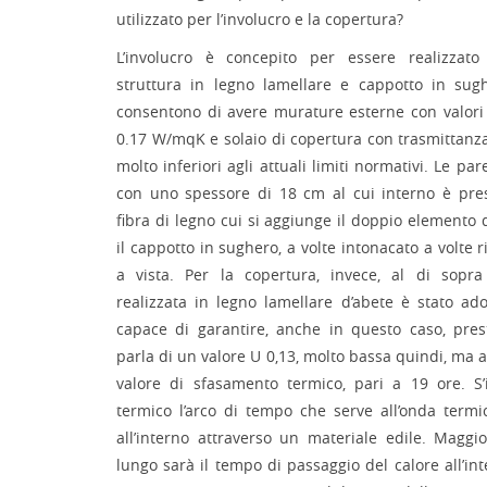
utilizzato per l’involucro e la copertura?
L’involucro è concepito per essere realizzato 
struttura in legno lamellare e cappotto in sug
consentono di avere murature esterne con valori 
0.17 W/mqK e solaio di copertura con trasmittanz
molto inferiori agli attuali limiti normativi. Le par
con uno spessore di 18 cm al cui interno è pre
fibra di legno cui si aggiunge il doppio elemento d
il cappotto in sughero, a volte intonacato a volte r
a vista. Per la copertura, invece, al di sopra
realizzata in legno lamellare d’abete è stato ad
capace di garantire, anche in questo caso, prest
parla di un valore U 0,13, molto bassa quindi, ma 
valore di sfasamento termico, pari a 19 ore. S
termico l’arco di tempo che serve all’onda termic
all’interno attraverso un materiale edile. Maggi
lungo sarà il tempo di passaggio del calore all’inte