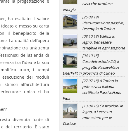
rante la progettazione e
casa che produce
energia
[25.09.19]
er, ha esaltato il valore
Ristrutturazione passiva,
oi ideato e messo su carta
l'esempio di Torino
on il beneplacito della
[08.10.18]
Edilizia in
ne. La qualità dell’opera
legno, benessere
mbinazione tra un’attenta
tangibile in ogni stagione
ssionisti dell’azienda di
[04.10.18]
Casadelcustode 2.0, il
erenza tra l’idea e la sua
progetto PassiveHaus
mplifica tutto, i tempi
EnerPHit in provincia di Cuneo
di esecuzione dei moduli
[27.07.18]
A Torino la
i stimoli all’architettura
prima casa italiana
terlocutore unico ci ha
certificata PassiveHaus
Plus
[13.04.16]
Costruzioni in
ner?
legno, a Lecce un
monastero per le
resto divenuta fonte di
Clarisse
e del territorio. È stato