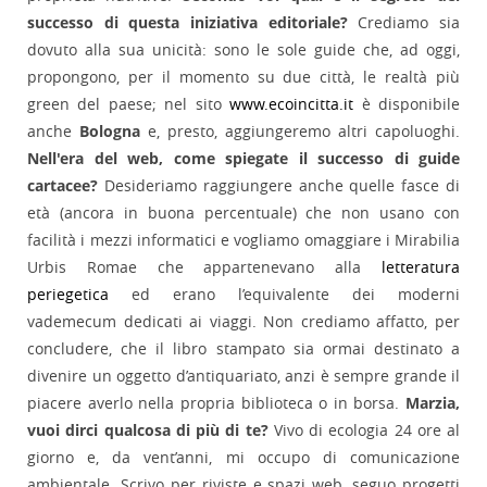
successo di questa iniziativa editoriale?
Crediamo sia
dovuto alla sua unicità: sono le sole guide che, ad oggi,
propongono, per il momento su due città, le realtà più
green del paese; nel sito
www.ecoincitta.it
è disponibile
anche
Bologna
e, presto, aggiungeremo altri capoluoghi.
Nell'era del web, come spiegate il successo di guide
cartacee?
Desideriamo raggiungere anche quelle fasce di
età (ancora in buona percentuale) che non usano con
facilità i mezzi informatici e vogliamo omaggiare i Mirabilia
Urbis Romae che appartenevano alla
letteratura
periegetica
ed erano l’equivalente dei moderni
vademecum dedicati ai viaggi. Non crediamo affatto, per
concludere, che il libro stampato sia ormai destinato a
divenire un oggetto d’antiquariato, anzi è sempre grande il
piacere averlo nella propria biblioteca o in borsa.
Marzia,
vuoi dirci qualcosa di più di te?
Vivo di ecologia 24 ore al
giorno e, da vent’anni, mi occupo di comunicazione
ambientale. Scrivo per riviste e spazi web, seguo progetti