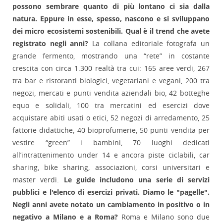
possono sembrare quanto di più lontano ci sia dalla
natura. Eppure in esse, spesso, nascono e si sviluppano
dei micro ecosistemi sostenibili. Qual è il trend che avete
registrato negli anni?
La collana editoriale fotografa un
grande fermento, mostrando una “rete” in costante
crescita con circa 1.300 realtà tra cui: 165 aree verdi, 267
tra bar e ristoranti biologici, vegetariani e vegani, 200 tra
negozi, mercati e punti vendita aziendali bio, 42 botteghe
equo e solidali, 100 tra mercatini ed esercizi dove
acquistare abiti usati o etici, 52 negozi di arredamento, 25
fattorie didattiche, 40 bioprofumerie, 50 punti vendita per
vestire “green” i bambini, 70 luoghi dedicati
all’intrattenimento under 14 e ancora piste ciclabili, car
sharing, bike sharing, associazioni, corsi universitari e
master verdi.
Le guide includono una serie di servizi
pubblici e l'elenco di esercizi privati. Diamo le "pagelle".
Negli anni avete notato un cambiamento in positivo o in
negativo a Milano e a Roma?
Roma e Milano sono due