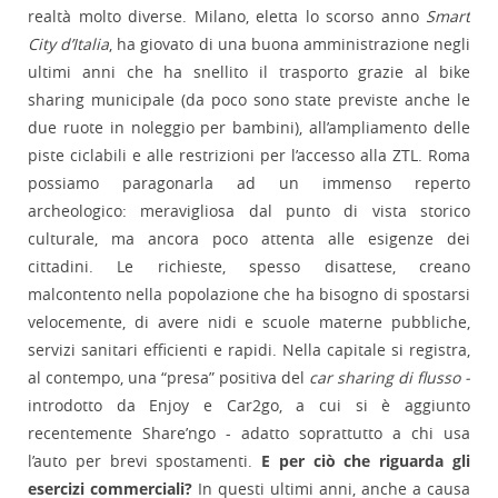
realtà molto diverse. Milano, eletta lo scorso anno
Smart
City d’Italia
, ha giovato di una buona amministrazione negli
ultimi anni che ha snellito il trasporto grazie al bike
sharing municipale (da poco sono state previste anche le
due ruote in noleggio per bambini), all’ampliamento delle
piste ciclabili e alle restrizioni per l’accesso alla ZTL. Roma
possiamo paragonarla ad un immenso reperto
archeologico: meravigliosa dal punto di vista storico
culturale, ma ancora poco attenta alle esigenze dei
cittadini. Le richieste, spesso disattese, creano
malcontento nella popolazione che ha bisogno di spostarsi
velocemente, di avere nidi e scuole materne pubbliche,
servizi sanitari efficienti e rapidi. Nella capitale si registra,
al contempo, una “presa” positiva del
car sharing di flusso -
introdotto da Enjoy e Car2go, a cui si è aggiunto
recentemente Share’ngo - adatto soprattutto a chi usa
l’auto per brevi spostamenti.
E per ciò che riguarda gli
esercizi commerciali?
In questi ultimi anni, anche a causa