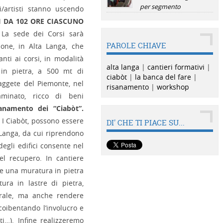
per segmento
i/artisti stanno uscendo
I DA 102 ORE CIASCUNO
La sede dei Corsi sarà
PAROLE CHIAVE
one, in Alta Langa, che
nti ai corsi, in modalità
alta langa
|
cantieri formativi
|
 in pietra, a 500 mt di
ciabòt
|
la banca del fare
|
faggete del Piemonte, nel
risanamento
|
workshop
minato, ricco di beni
sanamento dei “Ciabòt”.
. I Ciabòt, possono essere
DI' CHE TI PIACE SU...
a Langa, da cui riprendono
 degli edifici consente nel
del recupero. In cantiere
re una muratura in pietra
ura in lastre di pietra,
urale, ma anche rendere
coibentando l’involucro e
ti…). Infine realizzeremo