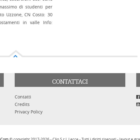
massimo di studenti per
etto Uzzone, CN Costo: 30
ostamenti in valle Info:
CONTATTACI
Contatti
Credits
Privacy Policy
ioCom
© copyright 2017-2026 - Clio S.r.l. Lecce - Tutti i diritti riservati - layout e gra