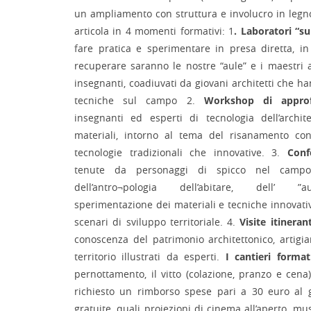
un ampliamento con struttura e involucro in legn
articola in 4 momenti formativi: 1
. Laboratori “s
fare pratica e sperimentare in presa diretta, in 
recuperare saranno le nostre “aule” e i maestri a
insegnanti, coadiuvati da giovani architetti che h
tecniche sul campo 2.
Workshop di appro
insegnanti ed esperti di tecnologia dell’archi
materiali, intorno al tema del risanamento con
tecnologie tradizionali che innovative. 3.
Confe
tenute da personaggi di spicco nel campo 
dell’antro¬pologia dell’abitare, dell’ ”au
sperimentazione dei materiali e tecniche innovativ
scenari di sviluppo territoriale. 4.
Visite itinerant
conoscenza del patrimonio architettonico, artigi
territorio illustrati da esperti.
I cantieri format
pernottamento, il vitto (colazione, pranzo e cena),
richiesto un rimborso spese pari a 30 euro al gi
gratuite, quali proiezioni di cinema all’aperto, mu