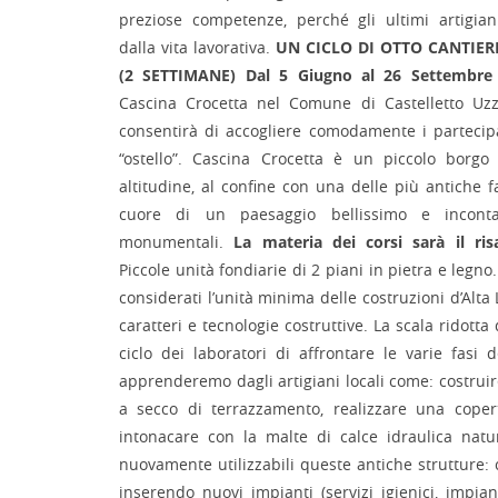
preziose competenze, perché gli ultimi artigian
dalla vita lavorativa.
UN CICLO DI OTTO CANTIER
(2 SETTIMANE)
Dal 5 Giugno al 26 Settembre
Cascina Crocetta nel Comune di Castelletto Uzz
consentirà di accogliere comodamente i partecipa
“ostello”. Cascina Crocetta è un piccolo borgo
altitudine, al confine con una delle più antiche 
cuore di un paesaggio bellissimo e inconta
monumentali.
La materia dei corsi sarà il ri
Piccole unità fondiarie di 2 piani in pietra e legno
considerati l’unità minima delle costruzioni d’Alt
caratteri e tecnologie costruttive. La scala ridotta
ciclo dei laboratori di affrontare le varie fasi 
apprenderemo dagli artigiani locali come: costrui
a secco di terrazzamento, realizzare una copert
intonacare con la malte di calce idraulica nat
nuovamente utilizzabili queste antiche strutture: 
inserendo nuovi impianti (servizi igienici, impian