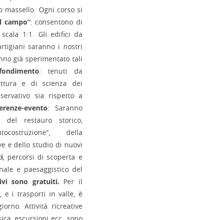
o massello. Ogni corso si
ul campo”
: consentono di
scala 1:1. Gli edifici da
rtigiani saranno i nostri
anno già sperimentato tali
fondimento
: tenuti da
tettura e di scienza dei
servativo sia rispetto a
renze-evento
: Saranno
del restauro storico,
tocostruzione”, della
e e dello studio di nuovi
i
, percorsi di scoperta e
anale e paesaggistico del
ivi sono gratuiti.
Per il
 e i trasporti in valle, è
orno. Attività ricreative
sica, escursioni ecc. sono