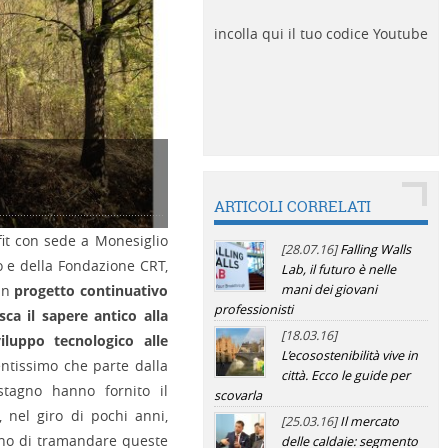
incolla qui il tuo codice Youtube
3
ARTICOLI CORRELATI
fit con sede a Monesiglio
[28.07.16]
Falling Walls
o e della Fondazione CRT,
Lab, il futuro è nelle
mani dei giovani
un
progetto continuativo
professionisti
ca il sapere antico alla
[18.03.16]
luppo tecnologico alle
L’ecosostenibilità vive in
entissimo che parte dalla
città. Ecco le guide per
stagno hanno fornito il
scovarla
, nel giro di pochi anni,
[25.03.16]
Il mercato
eno di tramandare queste
delle caldaie: segmento