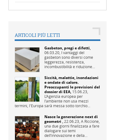
ARTICOLI PIÙ LETTI
Gasbeton, pregi e difetti
,
06.03.20,
I vantaggi del
gasbeton sono diversi come
leggerezza, resistenza,
incombustibilità e riduzione...
Siccità, malattie, inondazioni
e ondate di calore.
Preoccupanti le previsioni del
dossier di EEA
,
15.06.23,
L’Agenzia europea per
l’ambiente non usa mezzi
termini, l'Europa sarà messa sotto torchio...
Nasce la generazione next di
geometri
,
22.06.23,
A Riccione,
una due giorni finalizzata a fare
dialogare sui temi
dell’innovazione e della...