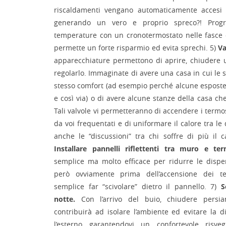
riscaldamenti vengano automaticamente accesi 
generando un vero e proprio spreco?! Prog
temperature con un cronotermostato nelle fasce o
permette un forte risparmio ed evita sprechi. 5)
Va
apparecchiature permettono di aprire, chiudere 
regolarlo. Immaginate di avere una casa in cui le 
stesso comfort (ad esempio perché alcune esposte 
e così via) o di avere alcune stanze della casa che 
Tali valvole vi permetteranno di accendere i termo
da voi frequentati e di uniformare il calore tra l
anche le “discussioni” tra chi soffre di più il c
Installare pannelli riflettenti tra muro e ter
semplice ma molto efficace per ridurre le disper
però ovviamente prima dell’accensione dei t
semplice far “scivolare” dietro il pannello. 7)
S
notte.
Con l’arrivo del buio, chiudere persia
contribuirà ad isolare l’ambiente ed evitare la 
l’esterno garantendovi un confortevole risve