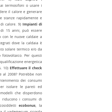
ai termosifoni o usare i
dere il calore e generare
elle stanze rapidamente e
 di calore. 9)
Impianti di
 di 15 anni, può essere
o con le nuove caldaie a
egrati dove la caldaia è
to solare termico e/o da
fotovoltaico. Per questi
iqualificazione energetica
%. 10)
Effettuare il check
te al 2008? Potrebbe non
contenimento dei consumi
er isolare le pareti ed
i modelli che disperdono
i riducono i consumi di
cosiddetti
ecobonus
, la
ura il vademecum ricorda