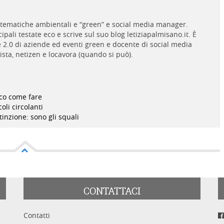
i tematiche ambientali e “green” e social media manager.
pali testate eco e scrive sul suo blog letiziapalmisano.it. È
2.0 di aziende ed eventi green e docente di social media
gista, netizen e locavora (quando si può).
cco come fare
oli circolanti
inzione: sono gli squali
CONTATTACI
Contatti