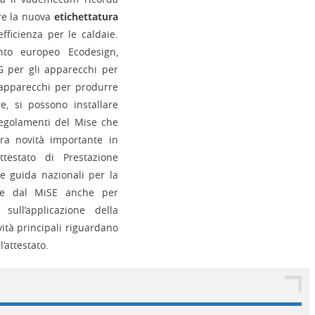
ore la nuova
etichettatura
fficienza per le caldaie.
nto europeo Ecodesign,
G per gli apparecchi per
 apparecchi per produrre
e, si possono installare
regolamenti del Mise che
tra novità importante in
ttestato di Prestazione
ee guida nazionali per la
dotte dal MiSE anche per
sull’applicazione della
vità principali riguardano
’attestato.