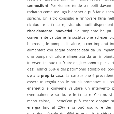
termosifoni
. Posizionare tende o mobili davanti 
radiatori come asciuga biancheria può far disper
sprechi. Un altro consiglio è rinnovare l’aria n
richiudere le finestre, evitando inutili dispersioni
riscaldamento innovativi
. Se l’impianto ha più
conveniente valutarne la sostituzione ad esempi
biomasse, le pompe di calore, o con impianti int
alimentata con acqua preriscaldata da un impian
una pompa di calore alimentata da un impianto 
interventi si può usufruire degli ecobonus per la r
degli edifici 65% e del patrimonio edilizio del 55
up alla propria casa
. La costruzione è preceden
essere in regola con le attuali normative sul 
energetici e conviene valutare un intervento p
eventualmente sostituire le finestre. Con nuov
meno calore, il beneficio può essere doppio: s
energia fino al 20% e si può usufruire dei 
detrazione fiscale del 65% (prorogati). A chius