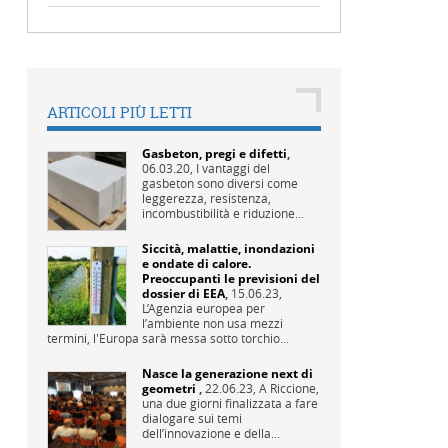
ARTICOLI PIÙ LETTI
Gasbeton, pregi e difetti
,
06.03.20,
I vantaggi del
gasbeton sono diversi come
leggerezza, resistenza,
incombustibilità e riduzione...
Siccità, malattie, inondazioni
e ondate di calore.
Preoccupanti le previsioni del
dossier di EEA
,
15.06.23,
L’Agenzia europea per
l’ambiente non usa mezzi
termini, l'Europa sarà messa sotto torchio...
Nasce la generazione next di
geometri
,
22.06.23,
A Riccione,
una due giorni finalizzata a fare
dialogare sui temi
dell’innovazione e della...