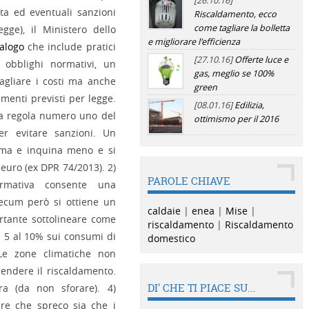
[26.10.16]
tta ed eventuali sanzioni
Riscaldamento, ecco
come tagliare la bolletta
gge), il Ministero dello
e migliorare l'efficienza
alogo
che include pratici
[27.10.16]
Offerte luce e
i obblighi normativi, un
gas, meglio se 100%
agliare i costi ma anche
green
menti previsti per legge.
[08.01.16]
Edilizia,
a regola numero uno del
ottimismo per il 2016
r evitare sanzioni. Un
ma e inquina meno e si
 euro (ex DPR 74/2013). 2)
PAROLE CHIAVE
mativa consente una
ecum però si ottiene un
caldaie
|
enea
|
Mise
|
rtante sottolineare come
riscaldamento
|
Riscaldamento
l 5 al 10% sui consumi di
domestico
e zone climatiche non
cendere il riscaldamento.
DI' CHE TI PIACE SU...
ra (da non sforare). 4)
are che spreco sia che i