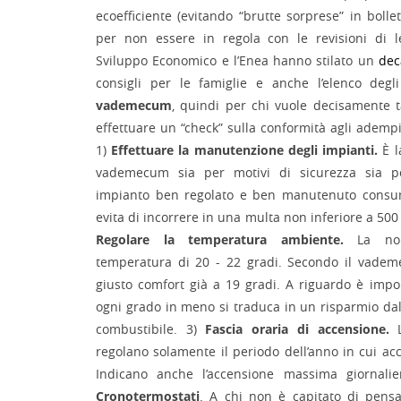
ecoefficiente (evitando “brutte sorprese” in bolle
per non essere in regola con le revisioni di le
Sviluppo Economico e l’Enea hanno stilato un
dec
consigli per le famiglie e anche l’elenco degl
vademecum
, quindi per chi vuole decisamente t
effettuare un “check” sulla conformità agli adempi
1)
Effettuare la manutenzione degli impianti.
È l
vademecum sia per motivi di sicurezza sia pe
impianto ben regolato e ben manutenuto consu
evita di incorrere in una multa non inferiore a 500
Regolare la temperatura ambiente.
La nor
temperatura di 20 - 22 gradi. Secondo il vadem
giusto comfort già a 19 gradi. A riguardo è impo
ogni grado in meno si traduca in un risparmio da
combustibile. 3)
Fascia oraria di accensione.
L
regolano solamente il periodo dell’anno in cui ac
Indicano anche l’accensione massima giornalie
Cronotermostati
. A chi non è capitato di pens