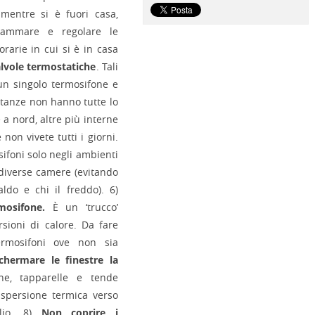
mentre si è fuori casa,
rammare e regolare le
rarie in cui si è in casa
lvole termostatiche
. Tali
un singolo termosifone e
stanze non hanno tutte lo
a nord, altre più interne
non vivete tutti i giorni.
sifoni solo negli ambienti
e diverse camere (evitando
aldo e chi il freddo). 6)
mosifone.
È un ‘trucco’
sioni di calore. Da fare
ermosifoni ove non sia
chermare le finestre la
ne, tapparelle e tende
dispersione termica verso
glio. 8)
Non coprire i