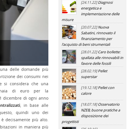
[24.11.22]
Diagnosi
energetica e
implementazione delle
misure
[20.07.22]
Nuova
Sabatini, rinnovato il
finanziamento per
l'acquisto di beni strumentali
[28.01.22]
Caro bollette:
 enea vademecum
gine enea vademecum
spallata alle rinnovabili in
favore delle fossili
a una delle domande più
[28.02.19]
Pellet
partizione dei consumi nei
superstar
e si considera che una
[19.12.18]
Pellet con
inaia di euro per la
calore
l 1 dicembre di ogni anno
[18.07.18]
Osservatorio
ntralizzati
, in base alle
NZEB, buone pratiche a
questo, quindi uno dei
disposizione dei
i è decisamente più alto.
progettisti
abitazioni in maniera più